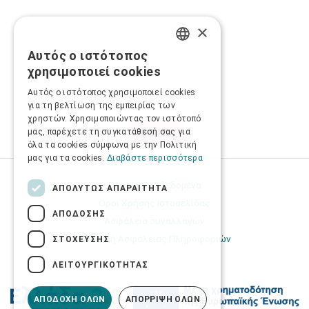
×
Αυτός ο ιστότοπος
GREEK
χρησιμοποιεί cookies
ENGLISH
Αυτός ο ιστότοπος χρησιμοποιεί cookies
για τη βελτίωση της εμπειρίας των
χρηστών. Χρησιμοποιώντας τον ιστότοπό
μας, παρέχετε τη συγκατάθεσή σας για
όλα τα cookies σύμφωνα με την Πολιτική
μας για τα cookies.
Διαβάστε περισσότερα
Προσωπικά δεδομένα
ΑΠΟΛΎΤΩΣ ΑΠΑΡΑΊΤΗΤΑ
Όροι Χρήσης Ιστοσελίδας
ΑΠΌΔΟΣΗΣ
Ασφάλεια συναλλαγών
Πολιτική Ασφάλειας Πληροφοριών
ΣΤΌΧΕΥΣΗΣ
ΛΕΙΤΟΥΡΓΙΚΌΤΗΤΑΣ
ΑΠΟΔΟΧΉ ΌΛΩΝ
ΑΠΌΡΡΙΨΗ ΌΛΩΝ