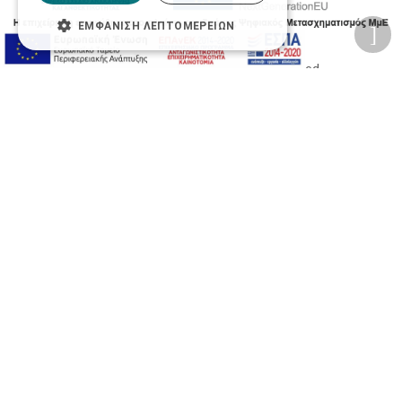
ΕΜΦΆΝΙΣΗ ΛΕΠΤΟΜΕΡΕΙΏΝ
2026 © Δίγκας Γ. Ιατρικά. All rights reserved.
Developed with care by
Totalweb
.
Προσβασιμότητα
Αλλαγή Μεγέθους
A-
A+
A
Αλλαγή Γραμματοσειράς
Αλλαγή Χρώματος