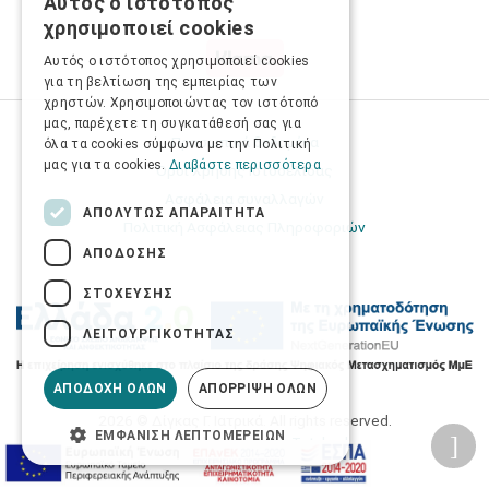
Αυτός ο ιστότοπος
GREEK
χρησιμοποιεί cookies
ENGLISH
Αυτός ο ιστότοπος χρησιμοποιεί cookies
για τη βελτίωση της εμπειρίας των
χρηστών. Χρησιμοποιώντας τον ιστότοπό
μας, παρέχετε τη συγκατάθεσή σας για
Προσωπικά δεδομένα
όλα τα cookies σύμφωνα με την Πολιτική
μας για τα cookies.
Διαβάστε περισσότερα
Όροι Χρήσης Ιστοσελίδας
Ασφάλεια συναλλαγών
ΑΠΟΛΎΤΩΣ ΑΠΑΡΑΊΤΗΤΑ
Πολιτική Ασφάλειας Πληροφοριών
ΑΠΌΔΟΣΗΣ
ΣΤΌΧΕΥΣΗΣ
ΛΕΙΤΟΥΡΓΙΚΌΤΗΤΑΣ
ΑΠΟΔΟΧΉ ΌΛΩΝ
ΑΠΌΡΡΙΨΗ ΌΛΩΝ
2026 © Δίγκας Γ. Ιατρικά. All rights reserved.
ΕΜΦΆΝΙΣΗ ΛΕΠΤΟΜΕΡΕΙΏΝ
Developed with care by
Totalweb
.