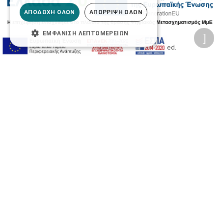
ΑΠΟΔΟΧΉ ΌΛΩΝ
ΑΠΌΡΡΙΨΗ ΌΛΩΝ
ΕΜΦΆΝΙΣΗ ΛΕΠΤΟΜΕΡΕΙΏΝ
2026 © Δίγκας Γ. Ιατρικά. All rights reserved.
Developed with care by
Totalweb
.
Προσβασιμότητα
Αλλαγή Μεγέθους
A-
A+
A
Αλλαγή Γραμματοσειράς
Αλλαγή Χρώματος