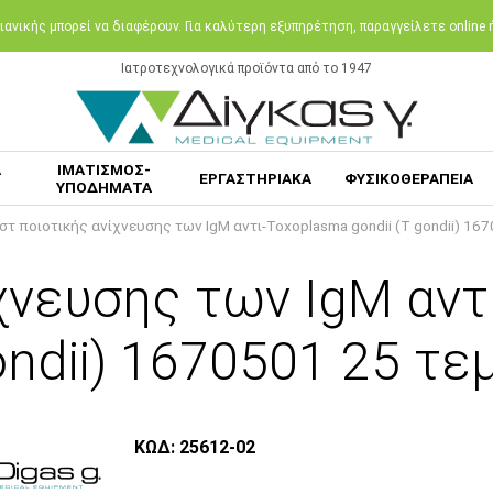
ανικής μπορεί να διαφέρουν. Για καλύτερη εξυπηρέτηση, παραγγείλετε online
Ιατροτεχνολογικά προϊόντα από το 1947
Α
ΙΜΑΤΙΣΜΟΣ-
ΕΡΓΑΣΤΗΡΙΑΚΑ
ΦΥΣΙΚΟΘΕΡΑΠΕΙΑ
ΥΠΟΔΗΜΑΤΑ
στ ποιοτικής ανίχνευσης των IgM αντι-Toxoplasma gondii (Τ gondii) 16
χνευσης των IgM αντ
ondii) 1670501 25 τε
ΚΩΔ: 25612-02