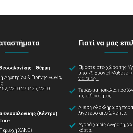
αταστήματα
Γιατί να μας επ
Είμαστε στο χώρο της Υγ
Θεσσαλονίκης - Θέρμη
από 79 χρόνια!
Μάθετε π
 Δημητρίου & Ειρήνης γωνία,
για εμάς...
ης
462, 2310 270425, 2310
Τεράστια ποικιλία προϊό
τις ειδικότητες.
Άμεση ολοκλήρωση παρα
λιγότερο από 2 λεπτά.
α Θεσσαλονίκης (Κέντρο)
tore
Αγορά χωρίς εγγραφή, χω
(Περιοχή ΧΑΝΘ)
κάρτα.