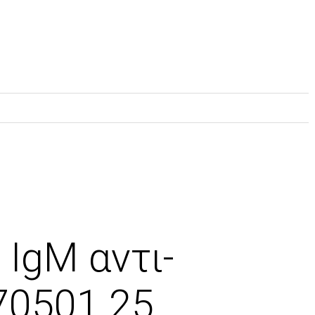
Σ
 IgM αντι-
670501 25