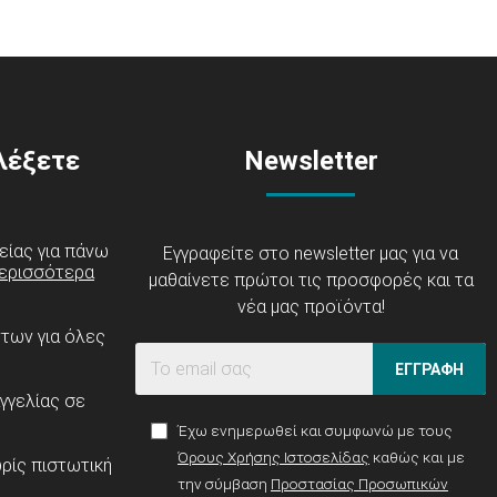
ιλέξετε
Newsletter
είας για πάνω
Εγγραφείτε στο newsletter μας για να
ερισσότερα
μαθαίνετε πρώτοι τις προσφορές και τα
νέα μας προϊόντα!
ντων για όλες
ΕΓΓΡΑΦΗ
γγελίας σε
Έχω ενημερωθεί και συμφωνώ με τους
Όρους Χρήσης Ιστοσελίδας
καθώς και με
ρίς πιστωτική
την σύμβαση
Προστασίας Προσωπικών