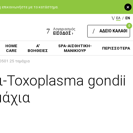
+
 ή επικοινωνήστε με το κατάστημα.
ΕΛ
/
EN
0
Λογαριασμός
ΑΔΕΙΟ ΚΑΛΑΘΙ
ΕΙΣΟΔΟΣ ›
HOME
Α'
SPA-ΑΙΣΘΗΤΙΚΗ-
ΠΕΡΙΣΣΟΤΕΡΑ
CARE
ΒΟΗΘΕΙΕΣ
ΜΑΝΙΚΙΟΥΡ
70501 25 τεμάχια
ι-Toxoplasma gondii
μάχια