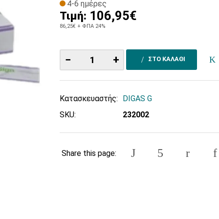
4-6 ημέρες
106,95€
Τιμή:
86,25€
+ ΦΠΑ 24%
−
+
ΣΤΟ ΚΑΛΑΘΙ
Κατασκευαστής:
DIGAS G
SKU:
232002
Share this page: