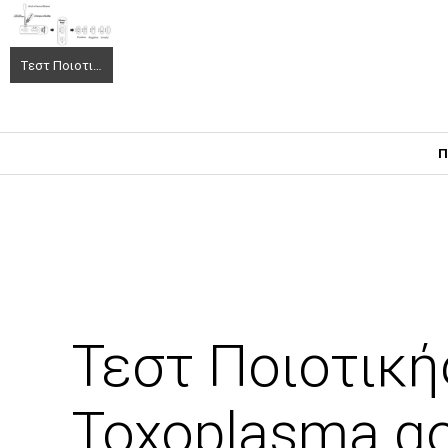
Τεστ Ποιοτικής ανίχνευσης των IgM αντι-Toxoplasma gondii (Τ gondii) 1670501 25τεμ
Π
Τεστ Ποιοτική
Toxoplasma gon