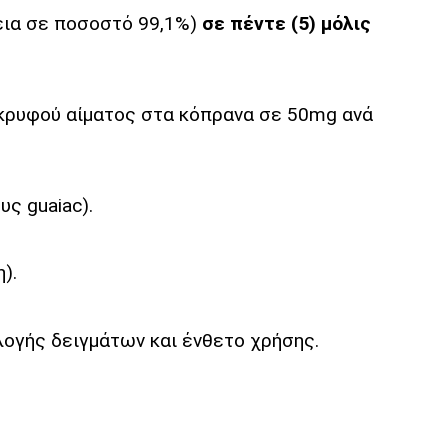
εια σε ποσοστό 99,1%)
σε πέντε (5) μόλις
η κρυφού αίματος στα κόπρανα σε 50mg ανά
ς guaiac).
).
ογής δειγμάτων και ένθετο χρήσης.