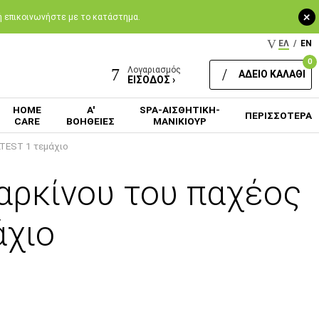
+
 ή επικοινωνήστε με το κατάστημα.
ΕΛ
/
EN
0
Λογαριασμός
ΑΔΕΙΟ ΚΑΛΑΘΙ
ΕΙΣΟΔΟΣ ›
HOME
Α'
SPA-ΑΙΣΘΗΤΙΚΗ-
ΠΕΡΙΣΣΟΤΕΡΑ
CARE
ΒΟΗΘΕΙΕΣ
ΜΑΝΙΚΙΟΥΡ
TEST 1 τεμάχιο
αρκίνου του παχέος
άχιο