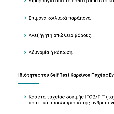
Αιμορραγία από το ορθό ή αίμα στα κ
Επίμονα κοιλιακά παράπονα.
Ανεξήγητη απώλεια βάρους.
Αδυναμία ή κόπωση.
Ιδιότητες του Self Test Καρκίνου Παχέος Ε
Κασέτα ταχείας δοκιμής IFOB/FIT (τα
ποιοτικό προσδιορισμό της ανθρώπιν