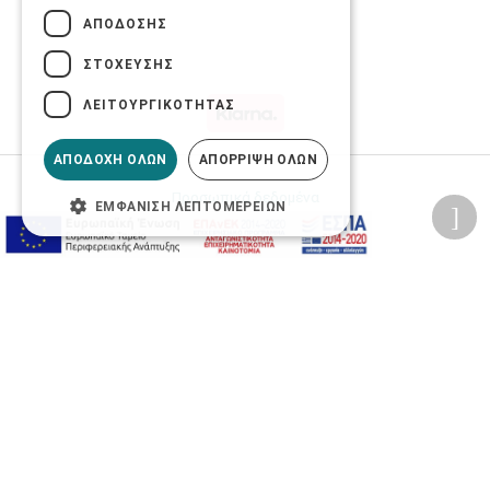
ΑΠΌΔΟΣΗΣ
ΣΤΌΧΕΥΣΗΣ
ΛΕΙΤΟΥΡΓΙΚΌΤΗΤΑΣ
ΑΠΟΔΟΧΉ ΌΛΩΝ
ΑΠΌΡΡΙΨΗ ΌΛΩΝ
Προσωπικά δεδομένα
ΕΜΦΆΝΙΣΗ ΛΕΠΤΟΜΕΡΕΙΏΝ
Όροι Χρήσης Ιστοσελίδας
Ασφάλεια συναλλαγών
Πολιτική Ασφάλειας Πληροφοριών
2026 © Δίγκας Γ. Ιατρικά. All rights reserved.