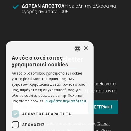
ΔΩΡΕΑΝ ΑΠΟΣΤΟΛΗ
σε όλη την Ελλάδα για
αγορές άνω των 100€.
×
Αυτός ο ιστότοπος
Newsletter
GREEK
χρησιμοποιεί cookies
ENGLISH
Αυτός ο ιστότοπος χρησιμοποιεί cookies
για τη βελτίωση της εμπειρίας των
Εγγραφείτε στο newsletter μας για να μαθαίνετε
χρηστών. Χρησιμοποιώντας τον ιστότοπό
πρώτοι τις προσφορές και τα νέα μας προϊόντα!
μας, παρέχετε τη συγκατάθεσή σας για
όλα τα cookies σύμφωνα με την Πολιτική
μας για τα cookies.
Διαβάστε περισσότερα
ΕΓΓΡΑΦΗ
ΑΠΟΛΎΤΩΣ ΑΠΑΡΑΊΤΗΤΑ
Έχω ενημερωθεί και συμφωνώ με τους
Όρους
ΑΠΌΔΟΣΗΣ
Χρήσης Ιστοσελίδας
καθώς και με την σύμβαση