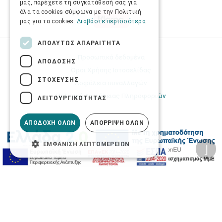
μας, παρέχετε τη συγκατάθεσή σας για
όλα τα cookies σύμφωνα με την Πολιτική
μας για τα cookies.
Διαβάστε περισσότερα
ΑΠΟΛΎΤΩΣ ΑΠΑΡΑΊΤΗΤΑ
Προσωπικά δεδομένα
ΑΠΌΔΟΣΗΣ
Όροι Χρήσης Ιστοσελίδας
ΣΤΌΧΕΥΣΗΣ
Ασφάλεια συναλλαγών
Πολιτική Ασφάλειας Πληροφοριών
ΛΕΙΤΟΥΡΓΙΚΌΤΗΤΑΣ
ΑΠΟΔΟΧΉ ΌΛΩΝ
ΑΠΌΡΡΙΨΗ ΌΛΩΝ
ΕΜΦΆΝΙΣΗ ΛΕΠΤΟΜΕΡΕΙΏΝ
2026 © Δίγκας Γ. Ιατρικά. All rights reserved.
Developed with care by
Totalweb
.