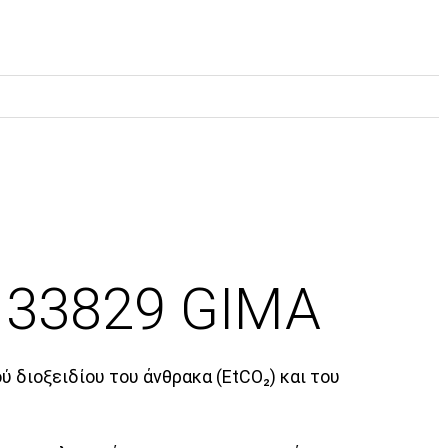
 33829 GIMA
 διοξειδίου του άνθρακα (EtCO₂) και του