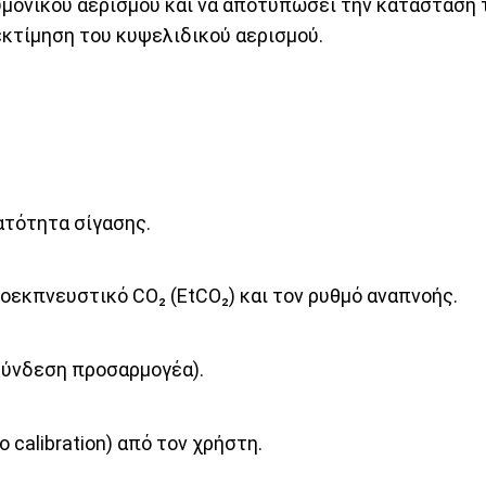
υμονικού αερισμού και να αποτυπώσει την κατάσταση 
κτίμηση του κυψελιδικού αερισμού.
ατότητα σίγασης.
οεκπνευστικό CO₂ (EtCO₂) και τον ρυθμό αναπνοής.
σύνδεση προσαρμογέα).
calibration) από τον χρήστη.