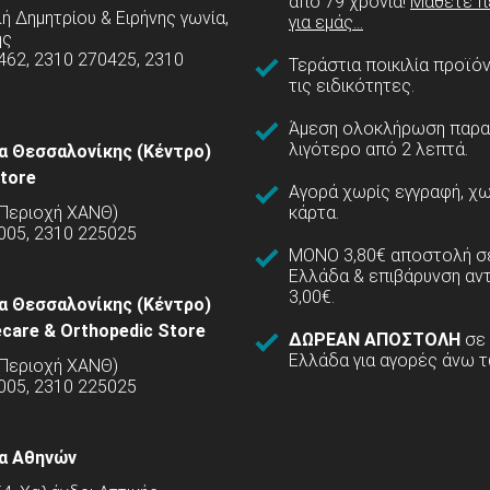
από 79 χρόνια!
Μάθετε π
 Δημητρίου & Ειρήνης γωνία,
για εμάς...
ης
462, 2310 270425, 2310
Τεράστια ποικιλία προϊό
τις ειδικότητες.
Άμεση ολοκλήρωση παρα
λιγότερο από 2 λεπτά.
α Θεσσαλονίκης (Κέντρο)
tore
Αγορά χωρίς εγγραφή, χω
(Περιοχή ΧΑΝΘ)
κάρτα.
005, 2310 225025
ΜΟΝΟ 3,80€ αποστολή σε
Ελλάδα & επιβάρυνση αν
3,00€.
α Θεσσαλονίκης (Κέντρο)
care & Orthopedic Store
ΔΩΡΕΑΝ ΑΠΟΣΤΟΛΗ
σε
Ελλάδα για αγορές άνω τ
(Περιοχή ΧΑΝΘ)
5005, 2310 225025
α Αθηνών