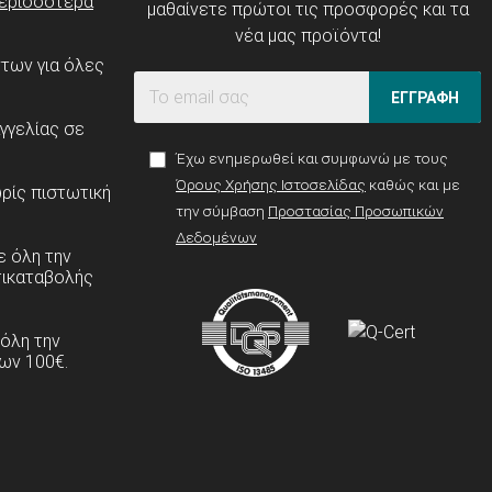
ερισσότερα
μαθαίνετε πρώτοι τις προσφορές και τα
νέα μας προϊόντα!
ντων για όλες
ΕΓΓΡΑΦΗ
γγελίας σε
Έχω ενημερωθεί και συμφωνώ με τους
Όρους Χρήσης Ιστοσελίδας
καθώς και με
ρίς πιστωτική
την σύμβαση
Προστασίας Προσωπικών
Δεδομένων
 όλη την
τικαταβολής
 όλη την
ων 100€.