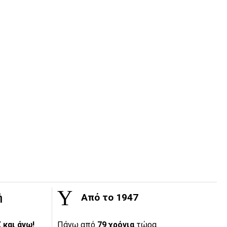
ή
Από το 1947
 και άνω!
Πάνω από
79 χρόνια
τώρα