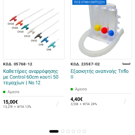
ΠΟΣΟΤΙΚΗ ΕΚΠΤΩΣΗ
ΚΩΔ. 05768-12
ΚΩΔ. 23587-02
Καθετήρες αναρρόφησης
Εξασκητής αναπνοής Triflo
με Control 60cm κουτί 50
II
τεμαχίων | No.12
Άμεσα
Άμεσα
4,40€
15,00€
3,55€ + ΦΠΑ 24%
13,27€ + ΦΠΑ 13%