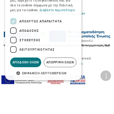
μας, παρέχετε τη συγκατάθεσή σας για
όλα τα cookies σύμφωνα με την Πολιτική
Ασφάλεια συναλλαγών
μας για τα cookies.
Διαβάστε περισσότερα
Πολιτική Ασφάλειας Πληροφοριών
ΑΠΟΛΎΤΩΣ ΑΠΑΡΑΊΤΗΤΑ
ΑΠΌΔΟΣΗΣ
ΣΤΌΧΕΥΣΗΣ
ΛΕΙΤΟΥΡΓΙΚΌΤΗΤΑΣ
2026 © Δίγκας Γ. Ιατρικά. All rights reserved.
ΑΠΟΔΟΧΉ ΌΛΩΝ
ΑΠΌΡΡΙΨΗ ΌΛΩΝ
Developed with care by
Totalweb
.
ΕΜΦΆΝΙΣΗ ΛΕΠΤΟΜΕΡΕΙΏΝ
Προσβασιμότητα
Αλλαγή Μεγέθους