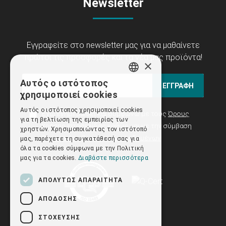
Newsletter
Εγγραφείτε στο newsletter μας για να μαθαίνετε
πρώτοι τις προσφορές και τα νέα μας προϊόντα!
×
Αυτός ο ιστότοπος
ΕΓΓΡΑΦΗ
GREEK
χρησιμοποιεί cookies
ENGLISH
Αυτός ο ιστότοπος χρησιμοποιεί cookies
Έχω ενημερωθεί και συμφωνώ με τους
Όρους
για τη βελτίωση της εμπειρίας των
Χρήσης Ιστοσελίδας
καθώς και με την σύμβαση
χρηστών. Χρησιμοποιώντας τον ιστότοπό
Προστασίας Προσωπικών Δεδομένων
μας, παρέχετε τη συγκατάθεσή σας για
όλα τα cookies σύμφωνα με την Πολιτική
μας για τα cookies.
Διαβάστε περισσότερα
ΑΠΟΛΎΤΩΣ ΑΠΑΡΑΊΤΗΤΑ
ΑΠΌΔΟΣΗΣ
ΣΤΌΧΕΥΣΗΣ