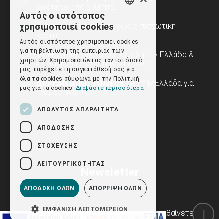
λιγότερο από 2 λεπτά.
Αυτός ο ιστότοπος
GREEK
χρησιμοποιεί cookies
Αγορά χωρίς εγγραφή, χωρίς πιστωτική
κάρτα.
ENGLISH
Αυτός ο ιστότοπος χρησιμοποιεί cookies
για τη βελτίωση της εμπειρίας των
ΜΟΝΟ 3,80€ αποστολή σε όλη την Ελλάδα &
χρηστών. Χρησιμοποιώντας τον ιστότοπό
επιβάρυνση αντικαταβολής 3,00€.
μας, παρέχετε τη συγκατάθεσή σας για
όλα τα cookies σύμφωνα με την Πολιτική
ΔΩΡΕΑΝ ΑΠΟΣΤΟΛΗ
σε όλη την Ελλάδα για
μας για τα cookies.
Διαβάστε περισσότερα
αγορές άνω των 100€.
ΑΠΟΛΎΤΩΣ ΑΠΑΡΑΊΤΗΤΑ
ΑΠΌΔΟΣΗΣ
ΣΤΌΧΕΥΣΗΣ
ΛΕΙΤΟΥΡΓΙΚΌΤΗΤΑΣ
Newsletter
ΑΠΟΔΟΧΉ ΌΛΩΝ
ΑΠΌΡΡΙΨΗ ΌΛΩΝ
ΕΜΦΆΝΙΣΗ ΛΕΠΤΟΜΕΡΕΙΏΝ
Εγγραφείτε στο newsletter μας για να μαθαίνετε