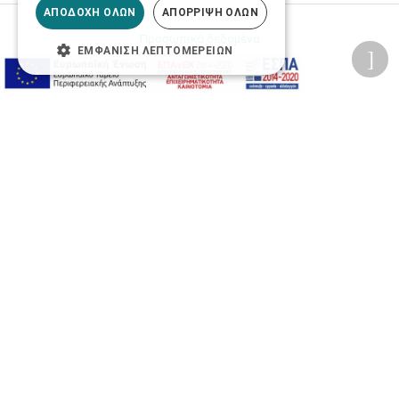
ΑΠΟΔΟΧΉ ΌΛΩΝ
ΑΠΌΡΡΙΨΗ ΌΛΩΝ
Προσωπικά δεδομένα
ΕΜΦΆΝΙΣΗ ΛΕΠΤΟΜΕΡΕΙΏΝ
Όροι Χρήσης Ιστοσελίδας
Ασφάλεια συναλλαγών
Πολιτική Ασφάλειας Πληροφοριών
2026 © Δίγκας Γ. Ιατρικά. All rights reserved.
Developed with care by
Totalweb
.
Προσβασιμότητα