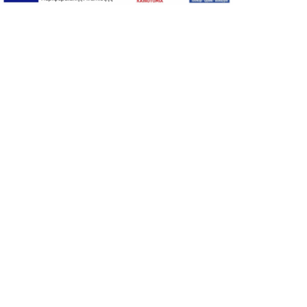
Προσωπικά δεδομένα
Όροι Χρήσης Ιστοσελίδας
Ασφάλεια συναλλαγών
Πολιτική Ασφάλειας Πληροφοριών
2026 © Δίγκας Γ. Ιατρικά. All rights reserved.
Developed with care by
Totalweb
.