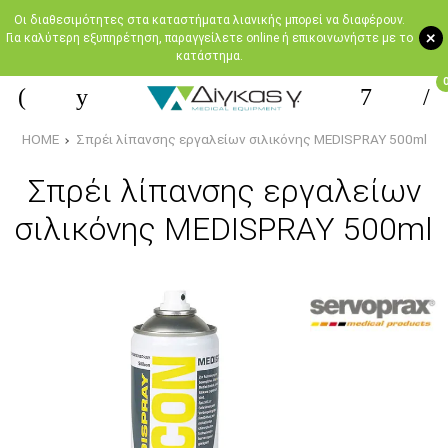
Oι διαθεσιμότητες στα καταστήματα λιανικής μπορεί να διαφέρουν.
+
Για καλύτερη εξυπηρέτηση, παραγγείλετε online ή επικοινωνήστε με το
κατάστημα.
HOME
Σπρέι λίπανσης εργαλείων σιλικόνης MEDISPRAY 500ml
Σπρέι λίπανσης εργαλείων
σιλικόνης MEDISPRAY 500ml