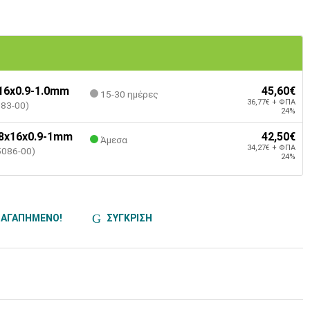
16x0.9-1.0mm
45,60€
15-30 ημέρες
36,77€ + ΦΠΑ
083-00)
24%
8x16x0.9-1mm
42,50€
Άμεσα
34,27€ + ΦΠΑ
5086-00)
24%
ΑΓΑΠΗΜΕΝΟ!
ΣΥΓΚΡΙΣΗ