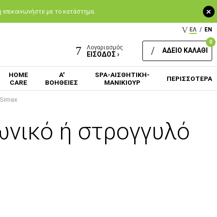
+
 ή επικοινωνήστε με το κατάστημα.
ΕΛ
/
EN
0
Λογαριασμός
ΑΔΕΙΟ ΚΑΛΑΘΙ
ΕΙΣΟΔΟΣ ›
HOME
Α'
SPA-ΑΙΣΘΗΤΙΚΗ-
ΠΕΡΙΣΣΟΤΕΡΑ
CARE
ΒΟΗΘΕΙΕΣ
ΜΑΝΙΚΙΟΥΡ
 Simax
ωνικό ή στρογγυλό