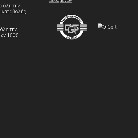
Δεδομένων
 όλη την
τικαταβολής
 όλη την
ων 100€.