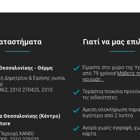
αταστήματα
Γιατί να μας επ
Είμαστε στο χώρο της Υγ
Θεσσαλονίκης - Θέρμη
από 79 χρόνια!
Μάθετε π
 Δημητρίου & Ειρήνης γωνία,
για εμάς...
ης
462, 2310 270425, 2310
Τεράστια ποικιλία προϊό
τις ειδικότητες.
Άμεση ολοκλήρωση παρα
λιγότερο από 2 λεπτά.
α Θεσσαλονίκης (Κέντρο)
tore
Αγορά χωρίς εγγραφή, χω
(Περιοχή ΧΑΝΘ)
κάρτα.
005, 2310 225025