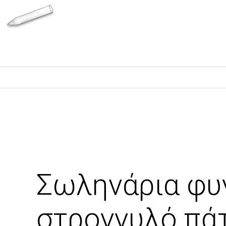
Σωληνάρια φυγ
στρογγυλό πά