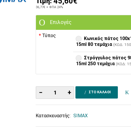
45,60€
Τιμή:
36,77€
+ ΦΠΑ 24%
Επιλογές
Τύπος
Κωνικός πάτος 100x
15ml 80 τεμάχια
(ΚΩΔ: 15
Στρόγγυλoς πάτος 9
15ml 250 τεμάχια
(ΚΩΔ: 1
−
+
ΣΤΟ ΚΑΛΑΘΙ
Κατασκευαστής:
SIMAX