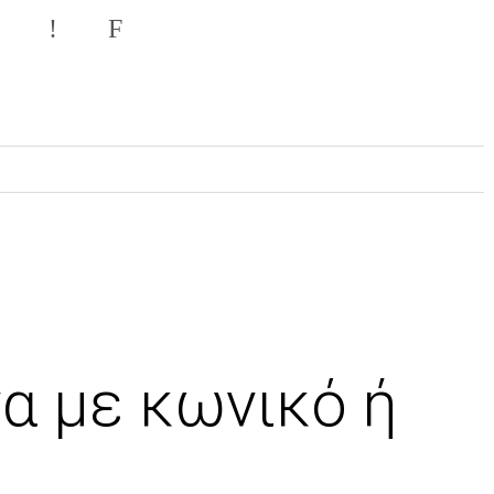
α με κωνικό ή