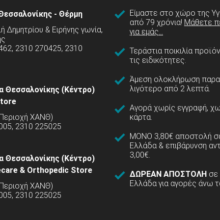
Είμαστε στο χώρο της Υγ
Θεσσαλονίκης - Θέρμη
από 79 χρόνια!
Μάθετε π
 Δημητρίου & Ειρήνης γωνία,
για εμάς...
ης
462, 2310 270425, 2310
Τεράστια ποικιλία προϊό
τις ειδικότητες.
Άμεση ολοκλήρωση παρα
λιγότερο από 2 λεπτά.
α Θεσσαλονίκης (Κέντρο)
tore
Αγορά χωρίς εγγραφή, χω
(Περιοχή ΧΑΝΘ)
κάρτα.
005, 2310 225025
ΜΟΝΟ 3,80€ αποστολή σε
Ελλάδα & επιβάρυνση αν
3,00€.
α Θεσσαλονίκης (Κέντρο)
care & Orthopedic Store
ΔΩΡΕΑΝ ΑΠΟΣΤΟΛΗ
σε
Ελλάδα για αγορές άνω τ
(Περιοχή ΧΑΝΘ)
5005, 2310 225025