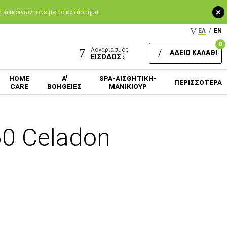
+
 ή επικοινωνήστε με το κατάστημα.
ΕΛ
/
EN
0
Λογαριασμός
ΑΔΕΙΟ ΚΑΛΑΘΙ
ΕΙΣΟΔΟΣ ›
HOME
Α'
SPA-ΑΙΣΘΗΤΙΚΗ-
ΠΕΡΙΣΣΟΤΕΡΑ
CARE
ΒΟΗΘΕΙΕΣ
ΜΑΝΙΚΙΟΥΡ
0 Celadon