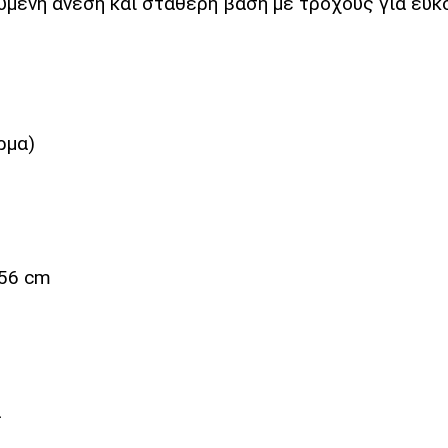
υμένη άνεση και σταθερή βάση με τροχούς για ευκ
ρμα)
–56 cm
ά