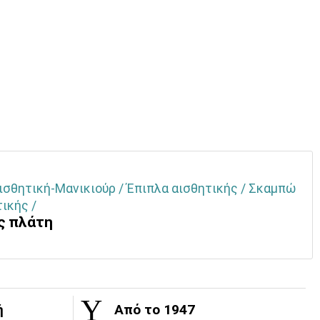
ισθητική-Μανικιούρ / Έπιπλα αισθητικής / Σκαμπώ
ικής /
ς πλάτη
ή
Από το 1947