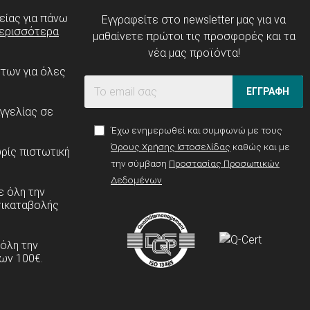
είας για πάνω
Εγγραφείτε στο newsletter μας για να
ερισσότερα
μαθαίνετε πρώτοι τις προσφορές και τα
νέα μας προϊόντα!
ντων για όλες
ΕΓΓΡΑΦΗ
γγελίας σε
Έχω ενημερωθεί και συμφωνώ με τους
Όρους Χρήσης Ιστοσελίδας
καθώς και με
ρίς πιστωτική
την σύμβαση
Προστασίας Προσωπικών
Δεδομένων
 όλη την
τικαταβολής
 όλη την
ων 100€.