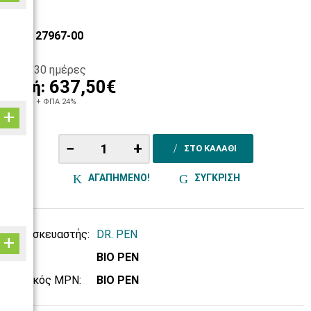
ΚΩΔ: 27967-00
15-30 ημέρες
637,50€
Τιμή:
514,11€
+ ΦΠΑ 24%
−
+
ΣΤΟ ΚΑΛΑΘΙ
ΑΓΑΠΗΜΕΝΟ!
ΣΥΓΚΡΙΣΗ
Κατασκευαστής:
DR. PEN
SKU:
BIO PEN
Κωδικός MPN:
BIO PEN