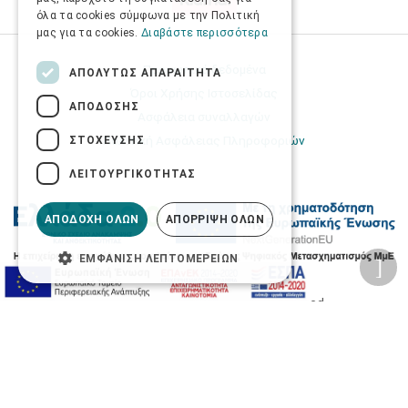
όλα τα cookies σύμφωνα με την Πολιτική
μας για τα cookies.
Διαβάστε περισσότερα
Προσωπικά δεδομένα
ΑΠΟΛΎΤΩΣ ΑΠΑΡΑΊΤΗΤΑ
Όροι Χρήσης Ιστοσελίδας
ΑΠΌΔΟΣΗΣ
Ασφάλεια συναλλαγών
Πολιτική Ασφάλειας Πληροφοριών
ΣΤΌΧΕΥΣΗΣ
ΛΕΙΤΟΥΡΓΙΚΌΤΗΤΑΣ
ΑΠΟΔΟΧΉ ΌΛΩΝ
ΑΠΌΡΡΙΨΗ ΌΛΩΝ
ΕΜΦΆΝΙΣΗ ΛΕΠΤΟΜΕΡΕΙΏΝ
2026 © Δίγκας Γ. Ιατρικά. All rights reserved.
Developed with care by
Totalweb
.
Προσβασιμότητα