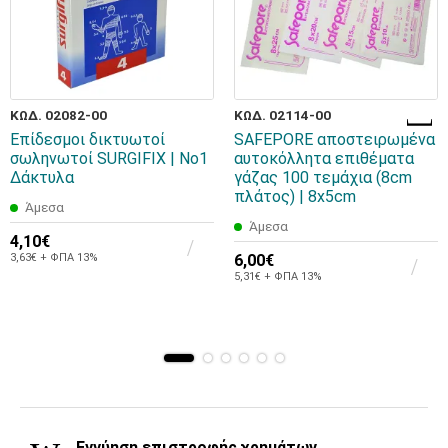
ΚΩΔ. 02082-00
ΚΩΔ. 02114-00
Επίδεσμοι δικτυωτοί
SAFEPORE αποστειρωμένα
σωληνωτοί SURGIFIX | Νο1
αυτοκόλλητα επιθέματα
Δάκτυλα
γάζας 100 τεμάχια (8cm
πλάτος) | 8x5cm
Άμεσα
Άμεσα
4,10€
3,63€ + ΦΠΑ 13%
6,00€
5,31€ + ΦΠΑ 13%
Εγγύηση επιστροφής χρημάτων