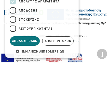
ΑΠΟΛΎΤΩΣ ΑΠΑΡΑΊΤΗΤΑ
ΑΠΌΔΟΣΗΣ
ΣΤΌΧΕΥΣΗΣ
ΛΕΙΤΟΥΡΓΙΚΌΤΗΤΑΣ
2026 © Δίγκας Γ. Ιατρικά. All rights reserved.
Developed with care by
Totalweb
.
ΑΠΟΔΟΧΉ ΌΛΩΝ
ΑΠΌΡΡΙΨΗ ΌΛΩΝ
ΕΜΦΆΝΙΣΗ ΛΕΠΤΟΜΕΡΕΙΏΝ
Προσβασιμότητα
Αλλαγή Μεγέθους
A-
A+
A
Αλλαγή Γραμματοσειράς
Αλλαγή Χρώματος