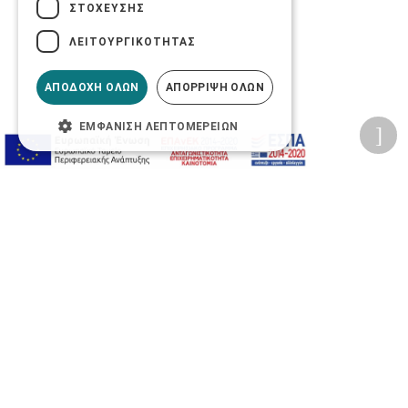
ΣΤΌΧΕΥΣΗΣ
ΛΕΙΤΟΥΡΓΙΚΌΤΗΤΑΣ
ΑΠΟΔΟΧΉ ΌΛΩΝ
ΑΠΌΡΡΙΨΗ ΌΛΩΝ
ΕΜΦΆΝΙΣΗ ΛΕΠΤΟΜΕΡΕΙΏΝ
Προσωπικά δεδομένα
Όροι Χρήσης Ιστοσελίδας
Ασφάλεια συναλλαγών