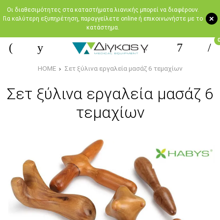
Oι διαθεσιμότητες στα καταστήματα λιανικής μπορεί να διαφέρουν.
+
Για καλύτερη εξυπηρέτηση, παραγγείλετε online ή επικοινωνήστε με το
κατάστημα.
HOME
Σετ ξύλινα εργαλεία μασάζ 6 τεμαχίων
Σετ ξύλινα εργαλεία μασάζ 6
τεμαχίων