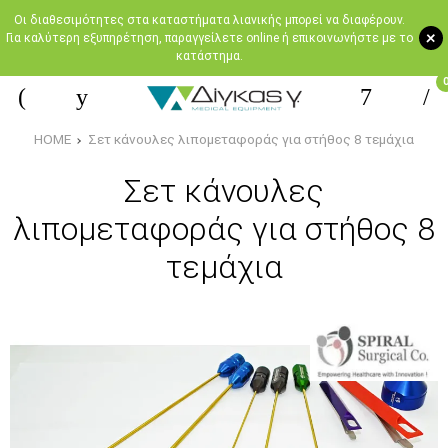
Oι διαθεσιμότητες στα καταστήματα λιανικής μπορεί να διαφέρουν.
+
Για καλύτερη εξυπηρέτηση, παραγγείλετε online ή επικοινωνήστε με το
κατάστημα.
HOME
Σετ κάνουλες λιπομεταφοράς για στήθος 8 τεμάχια
Σετ κάνουλες
λιπομεταφοράς για στήθος 8
τεμάχια