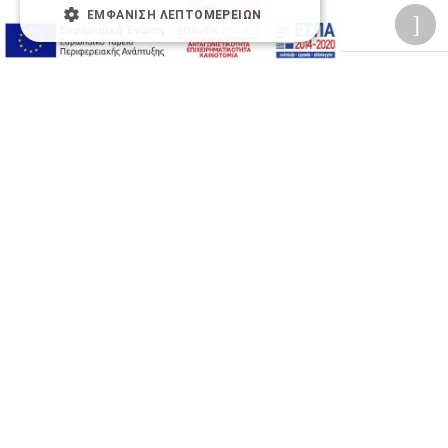
ΕΜΦΆΝΙΣΗ ΛΕΠΤΟΜΕΡΕΙΏΝ
Προσωπικά δεδομένα
Όροι Χρήσης Ιστοσελίδας
Ασφάλεια συναλλαγών
Πολιτική Ασφάλειας Πληροφοριών
2026 © Δίγκας Γ. Ιατρικά. All rights reserved.
Developed with care by
Totalweb
.
Προσβασιμότητα