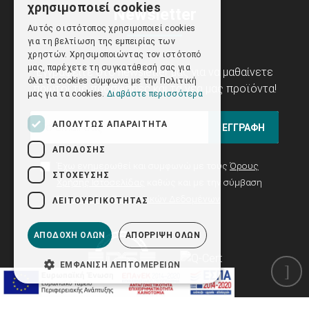
χρησιμοποιεί cookies
Newsletter
ENGLISH
Αυτός ο ιστότοπος χρησιμοποιεί cookies
για τη βελτίωση της εμπειρίας των
χρηστών. Χρησιμοποιώντας τον ιστότοπό
μας, παρέχετε τη συγκατάθεσή σας για
Εγγραφείτε στο newsletter μας για να μαθαίνετε
όλα τα cookies σύμφωνα με την Πολιτική
πρώτοι τις προσφορές και τα νέα μας προϊόντα!
μας για τα cookies.
Διαβάστε περισσότερα
ΑΠΟΛΎΤΩΣ ΑΠΑΡΑΊΤΗΤΑ
ΕΓΓΡΑΦΗ
ΑΠΌΔΟΣΗΣ
Έχω ενημερωθεί και συμφωνώ με τους
Όρους
ΣΤΌΧΕΥΣΗΣ
Χρήσης Ιστοσελίδας
καθώς και με την σύμβαση
Προστασίας Προσωπικών Δεδομένων
ΛΕΙΤΟΥΡΓΙΚΌΤΗΤΑΣ
ΑΠΟΔΟΧΉ ΌΛΩΝ
ΑΠΌΡΡΙΨΗ ΌΛΩΝ
ΕΜΦΆΝΙΣΗ ΛΕΠΤΟΜΕΡΕΙΏΝ