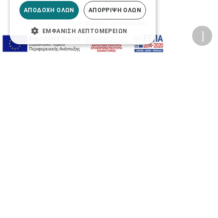
Προσωπικά δεδομένα
ΑΠΟΔΟΧΉ ΌΛΩΝ
ΑΠΌΡΡΙΨΗ ΌΛΩΝ
Όροι Χρήσης Ιστοσελίδας
ΕΜΦΆΝΙΣΗ ΛΕΠΤΟΜΕΡΕΙΏΝ
Ασφάλεια συναλλαγών
Πολιτική Ασφάλειας Πληροφοριών
2026 © Δίγκας Γ. Ιατρικά. All rights reserved.
Developed with care by
Totalweb
.
Προσβασιμότητα
Αλλαγή Μεγέθους