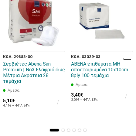
ΚΩΔ. 29883-00
ΚΩΔ. 03029-03
Σερβιέτες Abena San
ABENA επιθέματα ΜΗ
Premium | No3 Ελαφριά έως
αποστειρωμένα 10x10cm
Μέτρια Ακράτεια 28
8ply 100 τεμάχια
τεμάχια
Άμεσα
Άμεσα
3,40€
5,10€
3,01€ + ΦΠΑ 13%
4,11€ + ΦΠΑ 24%