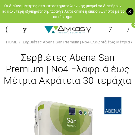
Oι διαθεσιμότητες στα καταστήματα λιανικής μπορεί να διαφέρουν.
+
Για καλύτερη εξυπηρέτηση, παραγγείλετε online ή επικοινωνήστε με το
κατάστημα.
HOME
Σερβιέτες Abena San Premium | No4 Ελαφριά έως Μέτρια Ακ
Σερβιέτες Abena San
Premium | No4 Ελαφριά έως
Μέτρια Ακράτεια 30 τεμάχια