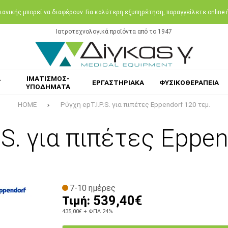
ανικής μπορεί να διαφέρουν. Για καλύτερη εξυπηρέτηση, παραγγείλετε online
Ιατροτεχνολογικά προϊόντα από το 1947
Α
ΙΜΑΤΙΣΜΟΣ-
ΕΡΓΑΣΤΗΡΙΑΚΑ
ΦΥΣΙΚΟΘΕΡΑΠΕΙΑ
ΥΠΟΔΗΜΑΤΑ
HOME
Ρύγχη epT.I.P.S. για πιπέτες Eppendorf 120 τεμ.
.S. για πιπέτες Eppe
7-10 ημέρες
539,40€
Τιμή:
435,00€
+ ΦΠΑ 24%