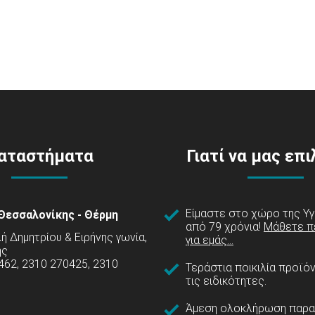
αταστήματα
Γιατί να μας επ
Είμαστε στο χώρο της Υγ
Θεσσαλονίκης - Θέρμη
από 79 χρόνια!
Μάθετε π
 Δημητρίου & Ειρήνης γωνία,
για εμάς...
ης
462, 2310 270425, 2310
Τεράστια ποικιλία προϊό
τις ειδικότητες.
Άμεση ολοκλήρωση παρα