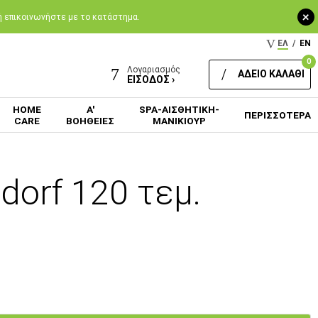
+
 ή επικοινωνήστε με το κατάστημα.
ΕΛ
/
EN
0
Λογαριασμός
ΑΔΕΙΟ ΚΑΛΑΘΙ
ΕΙΣΟΔΟΣ ›
HOME
Α'
SPA-ΑΙΣΘΗΤΙΚΗ-
ΠΕΡΙΣΣΟΤΕΡΑ
CARE
ΒΟΗΘΕΙΕΣ
ΜΑΝΙΚΙΟΥΡ
ndorf 120 τεμ.