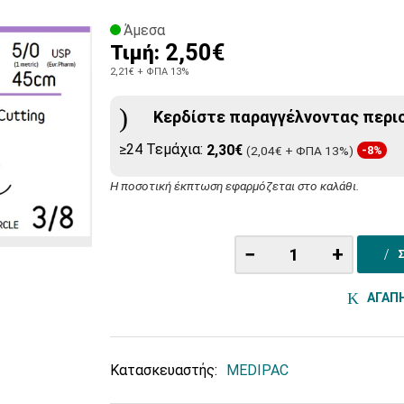
Άμεσα
2,50€
Τιμή:
2,21€
+ ΦΠΑ 13%
Κερδίστε παραγγέλνοντας περι
≥24 Τεμάχια:
2,30€
(2,04€ + ΦΠΑ 13%)
-8%
Η ποσοτική έκπτωση εφαρμόζεται στο καλάθι.
−
+
ΑΓΑΠ
Κατασκευαστής:
MEDIPAC