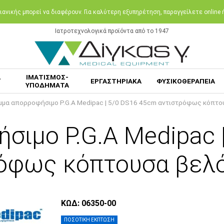
ανικής μπορεί να διαφέρουν. Για καλύτερη εξυπηρέτηση, παραγγείλετε online
Ιατροτεχνολογικά προϊόντα από το 1947
Α
ΙΜΑΤΙΣΜΟΣ-
ΕΡΓΑΣΤΗΡΙΑΚΑ
ΦΥΣΙΚΟΘΕΡΑΠΕΙΑ
ΥΠΟΔΗΜΑΤΑ
μμα απορροφήσιμο P.G.A Medipac | 5/0 DS16 45cm αντιστρόφως κόπτο
σιμο P.G.A Medipac 
όφως κόπτουσα βελ
ΚΩΔ: 06350-00
ΠΟΣΟΤΙΚΗ ΕΚΠΤΩΣΗ