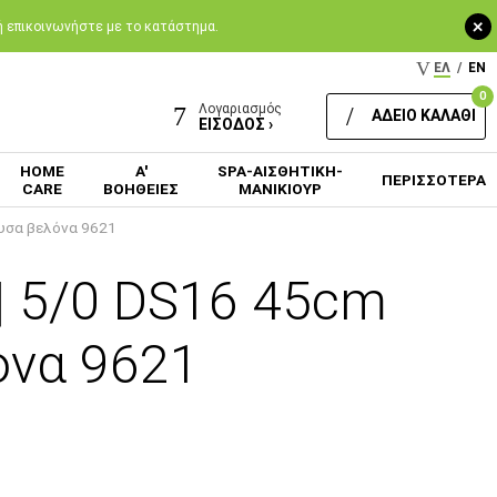
+
 ή επικοινωνήστε με το κατάστημα.
ΕΛ
/
EN
0
Λογαριασμός
ΑΔΕΙΟ ΚΑΛΑΘΙ
ΕΙΣΟΔΟΣ ›
HOME
Α'
SPA-ΑΙΣΘΗΤΙΚΗ-
ΠΕΡΙΣΣΟΤΕΡΑ
CARE
ΒΟΗΘΕΙΕΣ
ΜΑΝΙΚΙΟΥΡ
υσα βελόνα 9621
| 5/0 DS16 45cm
όνα 9621