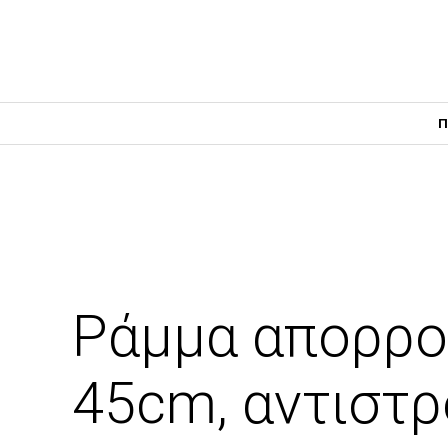
Π
Ράμμα απορρο
45cm, αντιστ