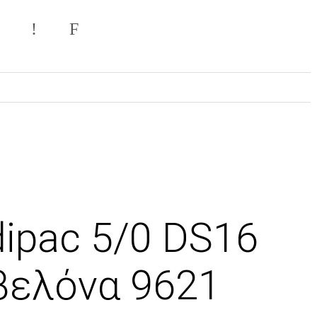
Σ
ipac 5/0 DS16
βελόνα 9621