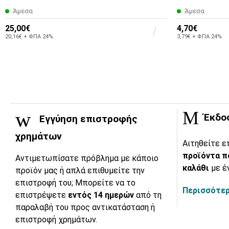
Άμεσα
Άμεσα
25,00€
4,70€
20,16€ + ΦΠΑ 24%
3,79€ + ΦΠΑ 24%
Έκδο
Εγγύηση επιστροφής
χρημάτων
Αιτηθείτε ε
προϊόντα π
Αντιμετωπίσατε πρόβλημα με κάποιο
καλάθι
με έ
προϊόν μας ή απλά επιθυμείτε την
επιστροφή του; Μπορείτε να το
Περισσότερ
επιστρέψετε
εντός 14 ημερών
από τη
παραλαβή του προς αντικατάσταση ή
επιστροφή χρημάτων.