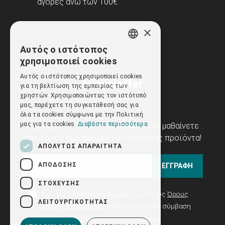
αγορές άνω των 100€.
×
Αυτός ο ιστότοπος
GREEK
χρησιμοποιεί cookies
ENGLISH
Αυτός ο ιστότοπος χρησιμοποιεί cookies
Newsletter
για τη βελτίωση της εμπειρίας των
χρηστών. Χρησιμοποιώντας τον ιστότοπό
μας, παρέχετε τη συγκατάθεσή σας για
όλα τα cookies σύμφωνα με την Πολιτική
μας για τα cookies.
Διαβάστε περισσότερα
Εγγραφείτε στο newsletter μας για να μαθαίνετε
πρώτοι τις προσφορές και τα νέα μας προϊόντα!
ΑΠΟΛΎΤΩΣ ΑΠΑΡΑΊΤΗΤΑ
ΑΠΌΔΟΣΗΣ
ΕΓΓΡΑΦΗ
ΣΤΌΧΕΥΣΗΣ
Έχω ενημερωθεί και συμφωνώ με τους
Όρους
ΛΕΙΤΟΥΡΓΙΚΌΤΗΤΑΣ
Χρήσης Ιστοσελίδας
καθώς και με την σύμβαση
Προστασίας Προσωπικών Δεδομένων