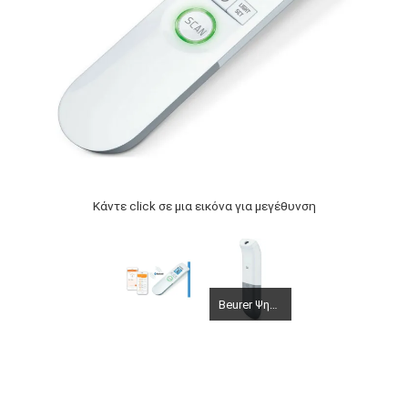
Κάντε click σε μια εικόνα για μεγέθυνση
Beurer Ψηφιακό θερμόμετρο υπερύθρων χωρίς επαφή Beurer FT 85