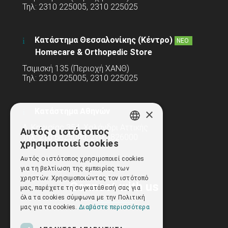
Τηλ: 2310 225005, 2310 225025
Κατάστημα Θεσσαλονίκης (Κέντρο)
ΝΕΟ
Homecare & Orthopedic Store
Τσιμισκή 135 (Περιοχή ΧΑΝΘ)
Τηλ: 2310 225005, 2310 225025
×
Κατάστημα Αθηνών
Λ. Κηφισίας 354, Χαλάνδρι Αττικής
Αυτός ο ιστότοπος
GREEK
Τηλ: 210 6825000, 210 6826000
χρησιμοποιεί cookies
ENGLISH
Αυτός ο ιστότοπος χρησιμοποιεί cookies
για τη βελτίωση της εμπειρίας των
χρηστών. Χρησιμοποιώντας τον ιστότοπό
Connect with us
μας, παρέχετε τη συγκατάθεσή σας για
όλα τα cookies σύμφωνα με την Πολιτική
μας για τα cookies.
Διαβάστε περισσότερα