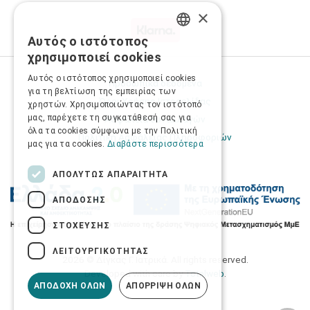
×
Αυτός ο ιστότοπος
GREEK
χρησιμοποιεί cookies
ENGLISH
Αυτός ο ιστότοπος χρησιμοποιεί cookies
Προσωπικά δεδομένα
για τη βελτίωση της εμπειρίας των
Όροι Χρήσης Ιστοσελίδας
χρηστών. Χρησιμοποιώντας τον ιστότοπό
μας, παρέχετε τη συγκατάθεσή σας για
Ασφάλεια συναλλαγών
όλα τα cookies σύμφωνα με την Πολιτική
Πολιτική Ασφάλειας Πληροφοριών
μας για τα cookies.
Διαβάστε περισσότερα
ΑΠΟΛΎΤΩΣ ΑΠΑΡΑΊΤΗΤΑ
ΑΠΌΔΟΣΗΣ
ΣΤΌΧΕΥΣΗΣ
ΛΕΙΤΟΥΡΓΙΚΌΤΗΤΑΣ
2026 © Δίγκας Γ. Ιατρικά. All rights reserved.
Developed with care by
Totalweb
.
ΑΠΟΔΟΧΉ ΌΛΩΝ
ΑΠΌΡΡΙΨΗ ΌΛΩΝ