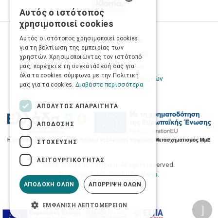
Αυτός ο ιστότοπος
GREEK
χρησιμοποιεί cookies
ENGLISH
Αυτός ο ιστότοπος χρησιμοποιεί cookies
Προσωπικά δεδομένα
για τη βελτίωση της εμπειρίας των
Όροι Χρήσης Ιστοσελίδας
χρηστών. Χρησιμοποιώντας τον ιστότοπό
Ασφάλεια συναλλαγών
μας, παρέχετε τη συγκατάθεσή σας για
όλα τα cookies σύμφωνα με την Πολιτική
Πολιτική Ασφάλειας Πληροφοριών
μας για τα cookies.
Διαβάστε περισσότερα
ΑΠΟΛΎΤΩΣ ΑΠΑΡΑΊΤΗΤΑ
ΑΠΌΔΟΣΗΣ
ΣΤΌΧΕΥΣΗΣ
ΛΕΙΤΟΥΡΓΙΚΌΤΗΤΑΣ
2026 © Δίγκας Γ. Ιατρικά. All rights reserved.
Developed with care by
Totalweb
.
ΑΠΟΔΟΧΉ ΌΛΩΝ
ΑΠΌΡΡΙΨΗ ΌΛΩΝ
ΕΜΦΆΝΙΣΗ ΛΕΠΤΟΜΕΡΕΙΏΝ
Προσβασιμότητα