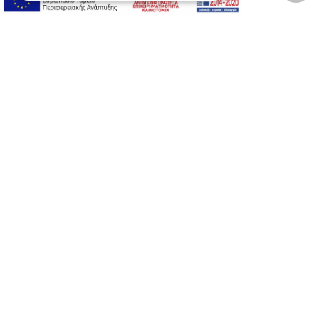
Αλλαγή Μεγέθους
A-
A+
A
Αλλαγή Γραμματοσειράς
Αλλαγή Χρώματος