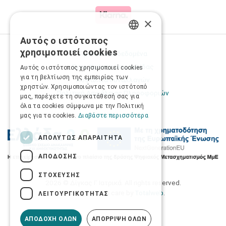
×
Αυτός ο ιστότοπος
GREEK
χρησιμοποιεί cookies
Προσωπικά δεδομένα
ENGLISH
Όροι Χρήσης Ιστοσελίδας
Αυτός ο ιστότοπος χρησιμοποιεί cookies
για τη βελτίωση της εμπειρίας των
Ασφάλεια συναλλαγών
χρηστών. Χρησιμοποιώντας τον ιστότοπό
Πολιτική Ασφάλειας Πληροφοριών
μας, παρέχετε τη συγκατάθεσή σας για
όλα τα cookies σύμφωνα με την Πολιτική
μας για τα cookies.
Διαβάστε περισσότερα
ΑΠΟΛΎΤΩΣ ΑΠΑΡΑΊΤΗΤΑ
ΑΠΌΔΟΣΗΣ
ΣΤΌΧΕΥΣΗΣ
2026 © Δίγκας Γ. Ιατρικά. All rights reserved.
Developed with care by
Totalweb
.
ΛΕΙΤΟΥΡΓΙΚΌΤΗΤΑΣ
ΑΠΟΔΟΧΉ ΌΛΩΝ
ΑΠΌΡΡΙΨΗ ΌΛΩΝ