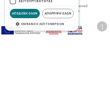
ΛΕΙΤΟΥΡΓΙΚΌΤΗΤΑΣ
2026 © Δίγκας Γ. Ιατρικά. All rights reserved.
Developed with care by
Totalweb
.
ΑΠΟΔΟΧΉ ΌΛΩΝ
ΑΠΌΡΡΙΨΗ ΌΛΩΝ
ΕΜΦΆΝΙΣΗ ΛΕΠΤΟΜΕΡΕΙΏΝ
Προσβασιμότητα
Αλλαγή Μεγέθους
A-
A+
A
Αλλαγή Γραμματοσειράς
Αλλαγή Χρώματος