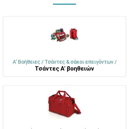
Α' Βοήθειες / Τσάντες & σάκοι επειγόντων /
Τσάντες Α' βοηθειών