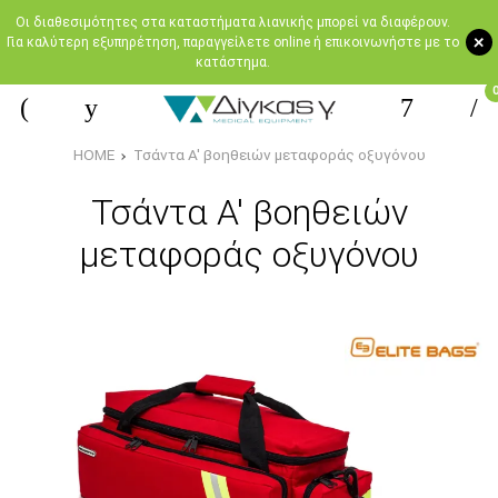
Oι διαθεσιμότητες στα καταστήματα λιανικής μπορεί να διαφέρουν.
+
Για καλύτερη εξυπηρέτηση, παραγγείλετε online ή επικοινωνήστε με το
κατάστημα.
HOME
Τσάντα Α' βοηθειών μεταφοράς οξυγόνου
Τσάντα Α' βοηθειών
μεταφοράς οξυγόνου