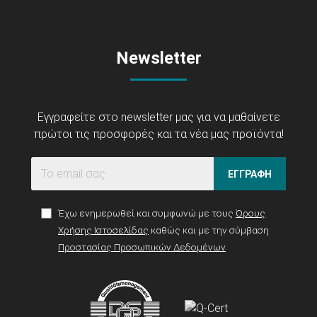
Newsletter
Εγγραφείτε στο newsletter μας για να μαθαίνετε
πρώτοι τις προσφορές και τα νέα μας προϊόντα!
ΕΓΓΡΑΦΗ
Έχω ενημερωθεί και συμφωνώ με τους
Όρους
Χρήσης Ιστοσελίδας
καθώς και με την σύμβαση
Προστασίας Προσωπικών Δεδομένων