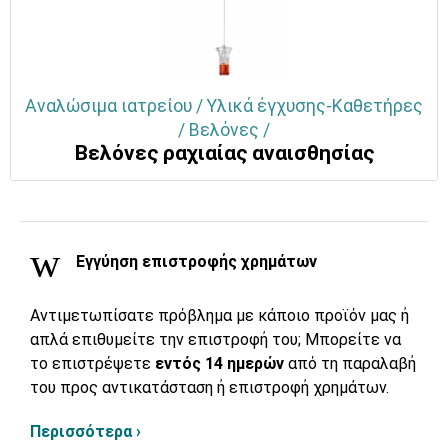
Αναλώσιμα ιατρείου / Υλικά έγχυσης-Καθετήρες
/ Βελόνες /
Βελόνες ραχιαίας αναισθησίας
Εγγύηση επιστροφής χρημάτων
Αντιμετωπίσατε πρόβλημα με κάποιο προϊόν μας ή
απλά επιθυμείτε την επιστροφή του; Μπορείτε να
το επιστρέψετε
εντός 14 ημερών
από τη παραλαβή
του προς αντικατάσταση ή επιστροφή χρημάτων.
Περισσότερα ›