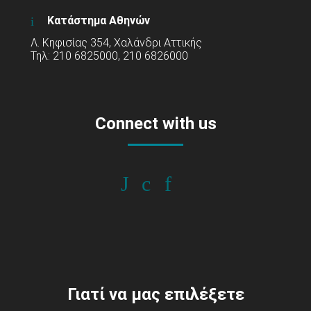
Κατάστημα Αθηνών
Λ. Κηφισίας 354, Χαλάνδρι Αττικής
Τηλ: 210 6825000, 210 6826000
Connect with us
Γιατί να μας επιλέξετε