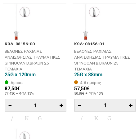
ΚΩΔ: 08156-00
ΚΩΔ: 08156-01
ΒΕΛΟΝΕΣ ΡΑΧΙΑΙΑΣ
ΒΕΛΟΝΕΣ ΡΑΧΙΑΙΑΣ
ΑΝΑΙΣΘΗΣΙΑΣ ΤΡΑΥΜΑΤΙΚΕΣ
ΑΝΑΙΣΘΗΣΙΑΣ ΤΡΑΥΜΑΤΙΚΕΣ
SPINOCAN B.BRAUN 25
SPINOCAN B.BRAUN 25
ΤΕΜΑΧΙΑ
ΤΕΜΑΧΙΑ
25G x 120mm
25G x 88mm
Άμεσα
4-6 ημέρες
87,50€
57,50€
77,43€ + ΦΠΑ 13%
50,89€ + ΦΠΑ 13%
−
+
−
+