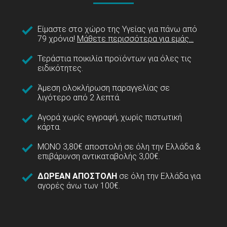
Είμαστε στο χώρο της Υγείας για πάνω από
79 χρόνια!
Μάθετε περισσότερα για εμάς...
Τεράστια ποικιλία προϊόντων για όλες τις
ειδικότητες.
Άμεση ολοκλήρωση παραγγελίας σε
λιγότερο από 2 λεπτά.
Αγορά χωρίς εγγραφή, χωρίς πιστωτική
κάρτα.
ΜΟΝΟ 3,80€ αποστολή σε όλη την Ελλάδα &
επιβάρυνση αντικαταβολής 3,00€.
ΔΩΡΕΑΝ ΑΠΟΣΤΟΛΗ
σε όλη την Ελλάδα για
αγορές άνω των 100€.