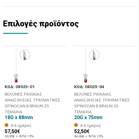
Επιλογές προϊόντος
ΚΩΔ: 08025-01
ΚΩΔ: 08025-04
ΒΕΛΟΝΕΣ ΡΑΧΙΑΙΑΣ
ΒΕΛΟΝΕΣ ΡΑΧΙΑΙΑΣ
ΑΝΑΙΣΘΗΣΙΑΣ ΤΡΑΥΜΑΤΙΚΕΣ
ΑΝΑΙΣΘΗΣΙΑΣ ΤΡΑΥΜΑΤΙΚΕΣ
SPINOCAN B.BRAUN 25
SPINOCAN B.BRAUN 25
ΤΕΜΑΧΙΑ
ΤΕΜΑΧΙΑ
18G x 88mm
20G x 75mm
4-6 ημέρες
4-6 ημέρες
57,50€
52,50€
50,89€ + ΦΠΑ 13%
46,46€ + ΦΠΑ 13%