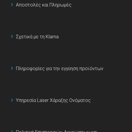
Αποστολές και Πληρωμές
Σχετικά με τη Klarna
Πληροφορίες για την εγγύηση προϊόντων
Υπηρεσία Laser Χάραξης Ονόματος