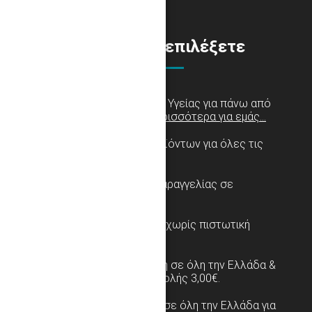
Γιατί να μας επιλέξετε
Είμαστε στο χώρο της Υγείας για πάνω από
79 χρόνια!
Μάθετε περισσότερα για εμάς...
Τεράστια ποικιλία προϊόντων για όλες τις
ειδικότητες.
Άμεση ολοκλήρωση παραγγελίας σε
λιγότερο από 2 λεπτά.
Αγορά χωρίς εγγραφή, χωρίς πιστωτική
κάρτα.
ΜΟΝΟ 3,80€ αποστολή σε όλη την Ελλάδα &
επιβάρυνση αντικαταβολής 3,00€.
ΔΩΡΕΑΝ ΑΠΟΣΤΟΛΗ
σε όλη την Ελλάδα για