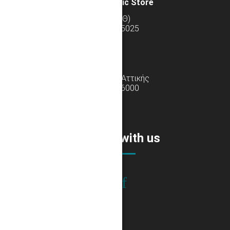
Homecare & Orthopedic Store
Τσιμισκή 135 (Περιοχή ΧΑΝΘ)
Τηλ: 2310 225005, 2310 225025
Κατάστημα Αθηνών
Λ. Κηφισίας 354, Χαλάνδρι Αττικής
Τηλ: 210 6825000, 210 6826000
Connect with us