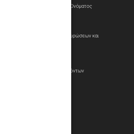
Υπηρεσία Laser Χάραξης Ονόματος
Πολιτική Επιστροφών, Ακυρώσεων και
Υπαναχώρησης
Φόρμα επιστροφής προϊόντων
Επικοινωνήστε μαζί μας