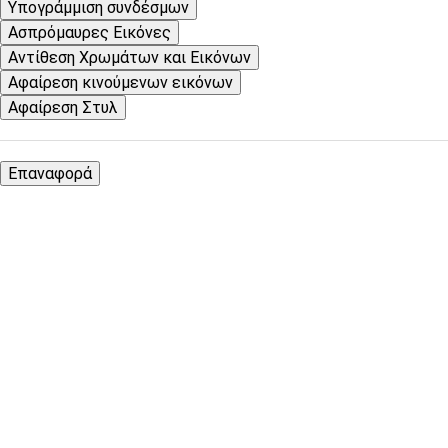
Υπογράμμιση συνδέσμων
Ασπρόμαυρες Εικόνες
Αντίθεση Χρωμάτων και Εικόνων
Αφαίρεση κινούμενων εικόνων
Αφαίρεση Στυλ
Επαναφορά