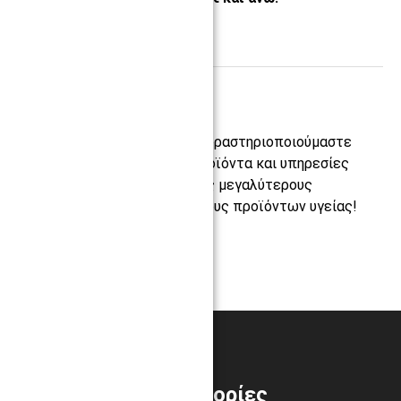
Περισσότερα ›
Από το 1947
Πάνω από
79 χρόνια
τώρα δραστηριοποιούμαστε
στο χώρο της υγείας, με προϊόντα και υπηρεσίες
υψηλής ποιότητας, από τους μεγαλύτερους
εγχώριους και διεθνείς οίκους προϊόντων υγείας!
Περισσότερα για εμάς ›
Πληροφορίες