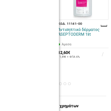
ΚΩΔ. 10280-00
ΚΩΔ. 11141-00
Γάντια εξεταστικά
Αντισηπτικό δέρματος
νιτριλίου χωρίς πούδρα
ASEPTODERM 1lit
SOFT CARE VIVID 100
τεμάχια μαύρα | S
Άμεσα
Άμεσα
12,60€
11,89€ + ΦΠΑ 6%
4,30€
4,06€ + ΦΠΑ 6%
Εγγύηση επιστροφής χρημάτων