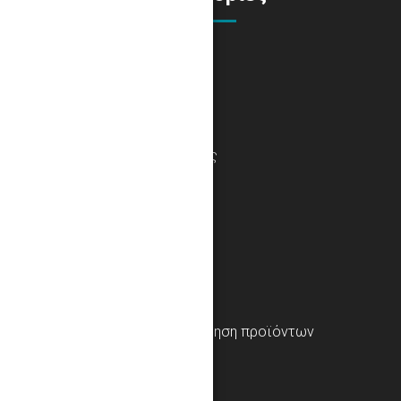
Αντιπροσωπείες
Αποστολές και Πληρωμές
Σχετικά με τη Klarna
Πληροφορίες για την εγγύηση προϊόντων