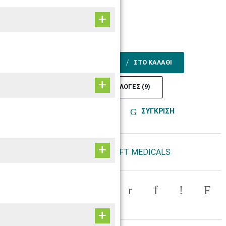
Άμεσα
4,90€
Τιμή:
3,95€
+ ΦΠΑ 24%
−
+
ΣΤΟ ΚΑΛΑΘΙ
ΑΛΛΕΣ ΕΠΙΛΟΓΕΣ (9)
ΑΓΑΠΗΜΕΝΟ!
ΣΥΓΚΡΙΣΗ
Κατασκευαστής:
BOURNAS SOFT MEDICALS
Share this page: