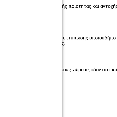
και δύο
φύλλα χαρτί εξαιρετικής ποιότητας και αντοχή
μέρος.
Υπάρχει η δυνατότητα εκτύπωσης οποιουδήποτ
διαφημιστικούς λόγους.
Είναι ιδανική για ιατρικούς χώρους, οδοντιατρεί
Διαστάσεις:33cm x 45cm