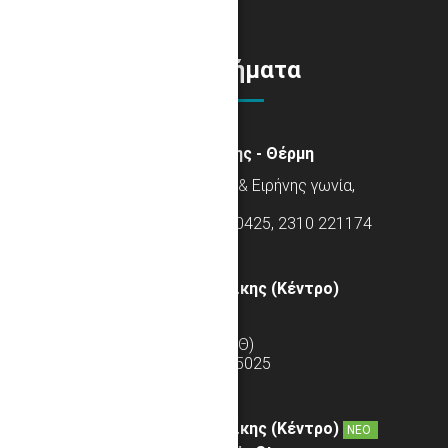
Καταστήματα
Κεντρικά Θεσσαλονίκης - Θέρμη
Τέρμα Καραολή Δημητρίου & Ειρήνης γωνία,
Φράγμα Θέρμης
Τηλ: 2310 272462, 2310 270425, 2310 221174
Κατάστημα Θεσσαλονίκης (Κέντρο)
Medical Store
Τσιμισκή 137 (Περιοχή ΧΑΝΘ)
Τηλ: 2310 225005, 2310 225025
Κατάστημα Θεσσαλονίκης (Κέντρο)
ΝΕΟ