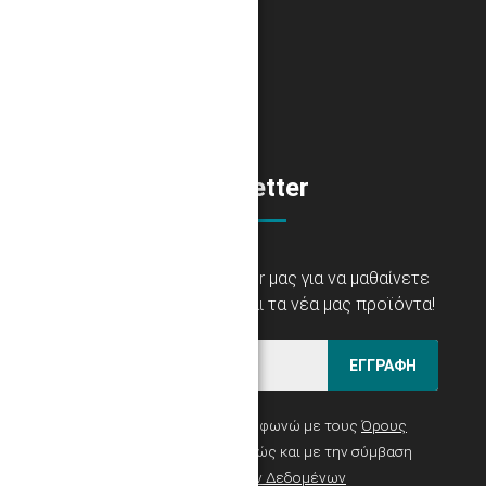
αγορές άνω των 100€.
Newsletter
Εγγραφείτε στο newsletter μας για να μαθαίνετε
πρώτοι τις προσφορές και τα νέα μας προϊόντα!
ΕΓΓΡΑΦΗ
Έχω ενημερωθεί και συμφωνώ με τους
Όρους
Χρήσης Ιστοσελίδας
καθώς και με την σύμβαση
Προστασίας Προσωπικών Δεδομένων