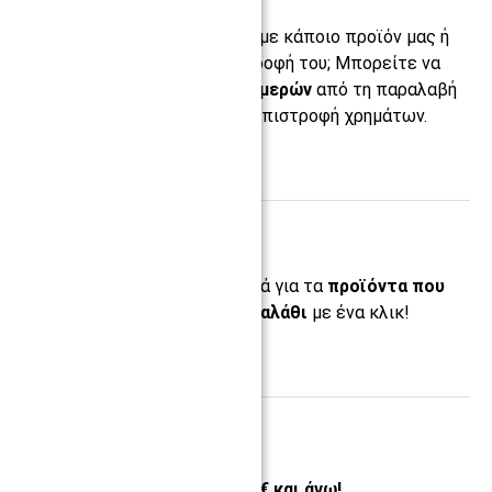
Αντιμετωπίσατε πρόβλημα με κάποιο προϊόν μας ή
απλά επιθυμείτε την επιστροφή του; Μπορείτε να
το επιστρέψετε
εντός 14 ημερών
από τη παραλαβή
του προς αντικατάσταση ή επιστροφή χρημάτων.
Περισσότερα ›
Έκδοση Προσφοράς
Αιτηθείτε επίσημη προσφορά για τα
προϊόντα που
έχετε συγκεντρώσει στο καλάθι
με ένα κλικ!
Περισσότερα ›
Δωρεάν Αποστολή
Σε όλη την Ελλάδα από 100€ και άνω!