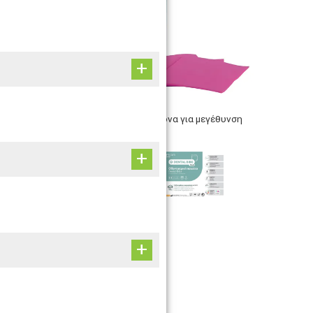
Κάντε click σε μια εικόνα για μεγέθυνση
ΚΩΔ: 21399-03