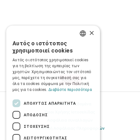
×
Αυτός ο ιστότοπος
GREEK
χρησιμοποιεί cookies
ENGLISH
Αυτός ο ιστότοπος χρησιμοποιεί cookies
για τη βελτίωση της εμπειρίας των
χρηστών. Χρησιμοποιώντας τον ιστότοπό
μας, παρέχετε τη συγκατάθεσή σας για
όλα τα cookies σύμφωνα με την Πολιτική
μας για τα cookies.
Διαβάστε περισσότερα
ΑΠΟΛΎΤΩΣ ΑΠΑΡΑΊΤΗΤΑ
Προσωπικά δεδομένα
Όροι Χρήσης Ιστοσελίδας
ΑΠΌΔΟΣΗΣ
Ασφάλεια συναλλαγών
ΣΤΌΧΕΥΣΗΣ
Πολιτική Ασφάλειας Πληροφοριών
ΛΕΙΤΟΥΡΓΙΚΌΤΗΤΑΣ