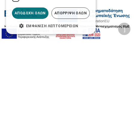
ΑΠΟΔΟΧΉ ΌΛΩΝ
ΑΠΌΡΡΙΨΗ ΌΛΩΝ
ΕΜΦΆΝΙΣΗ ΛΕΠΤΟΜΕΡΕΙΏΝ
2026 © Δίγκας Γ. Ιατρικά. All rights reserved.
Developed with care by
Totalweb
.
Προσβασιμότητα
Αλλαγή Μεγέθους
A-
A+
A
Αλλαγή Γραμματοσειράς
Αλλαγή Χρώματος