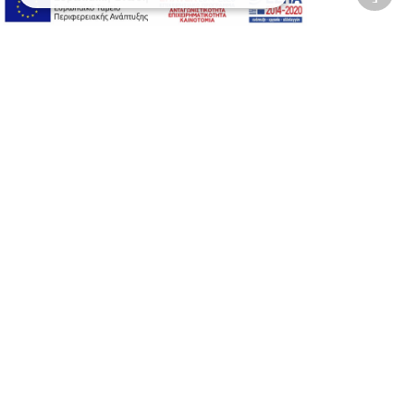
Προσβασιμότητα
Αλλαγή Μεγέθους
A-
A+
A
Αλλαγή Γραμματοσειράς
Αλλαγή Χρώματος