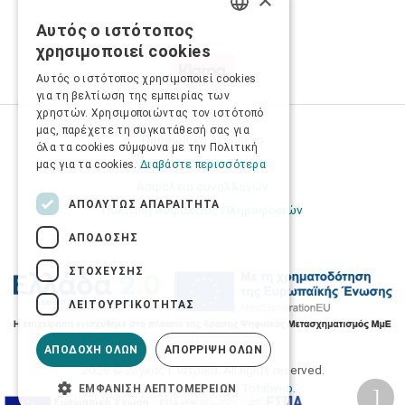
Αυτός ο ιστότοπος
GREEK
χρησιμοποιεί cookies
ENGLISH
Αυτός ο ιστότοπος χρησιμοποιεί cookies
για τη βελτίωση της εμπειρίας των
χρηστών. Χρησιμοποιώντας τον ιστότοπό
μας, παρέχετε τη συγκατάθεσή σας για
Προσωπικά δεδομένα
όλα τα cookies σύμφωνα με την Πολιτική
Όροι Χρήσης Ιστοσελίδας
μας για τα cookies.
Διαβάστε περισσότερα
Ασφάλεια συναλλαγών
ΑΠΟΛΎΤΩΣ ΑΠΑΡΑΊΤΗΤΑ
Πολιτική Ασφάλειας Πληροφοριών
ΑΠΌΔΟΣΗΣ
ΣΤΌΧΕΥΣΗΣ
ΛΕΙΤΟΥΡΓΙΚΌΤΗΤΑΣ
ΑΠΟΔΟΧΉ ΌΛΩΝ
ΑΠΌΡΡΙΨΗ ΌΛΩΝ
2026 © Δίγκας Γ. Ιατρικά. All rights reserved.
Developed with care by
Totalweb
.
ΕΜΦΆΝΙΣΗ ΛΕΠΤΟΜΕΡΕΙΏΝ