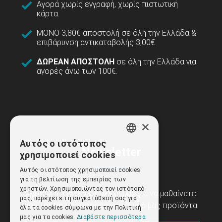
Αγορά χωρίς εγγραφή, χωρίς πιστωτική
κάρτα.
ΜΟΝΟ 3,80€ αποστολή σε όλη την Ελλάδα &
επιβάρυνση αντικαταβολής 3,00€.
ΔΩΡΕΑΝ ΑΠΟΣΤΟΛΗ
σε όλη την Ελλάδα για
αγορές άνω των 100€.
×
Αυτός ο ιστότοπος
GREEK
Newsletter
χρησιμοποιεί cookies
ENGLISH
Αυτός ο ιστότοπος χρησιμοποιεί cookies
για τη βελτίωση της εμπειρίας των
χρηστών. Χρησιμοποιώντας τον ιστότοπό
Εγγραφείτε στο newsletter μας για να μαθαίνετε
μας, παρέχετε τη συγκατάθεσή σας για
πρώτοι τις προσφορές και τα νέα μας προϊόντα!
όλα τα cookies σύμφωνα με την Πολιτική
μας για τα cookies.
Διαβάστε περισσότερα