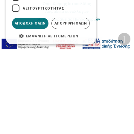
Όροι Χρήσης Ιστοσελίδας
ΛΕΙΤΟΥΡΓΙΚΌΤΗΤΑΣ
Ασφάλεια συναλλαγών
Πολιτική Ασφάλειας Πληροφοριών
ΑΠΟΔΟΧΉ ΌΛΩΝ
ΑΠΌΡΡΙΨΗ ΌΛΩΝ
ΕΜΦΆΝΙΣΗ ΛΕΠΤΟΜΕΡΕΙΏΝ
2026 © Δίγκας Γ. Ιατρικά. All rights reserved.
Developed with care by
Totalweb
.
Προσβασιμότητα
Αλλαγή Μεγέθους