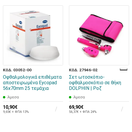
ΚΩΔ. 03052-00
ΚΩΔ. 27946-02
Οφθαλμολογικά επιθέματα
Σετ ωτοσκόπιο-
αποστειρωμένα Eycopad
οφθαλμοσκόπιο σε θήκη
56x70mm 25 τεμάχια
DOLPHIN | Ροζ
Άμεσα
Άμεσα
10,90€
69,90€
9,65€ + ΦΠΑ 13%
56,37€ + ΦΠΑ 24%