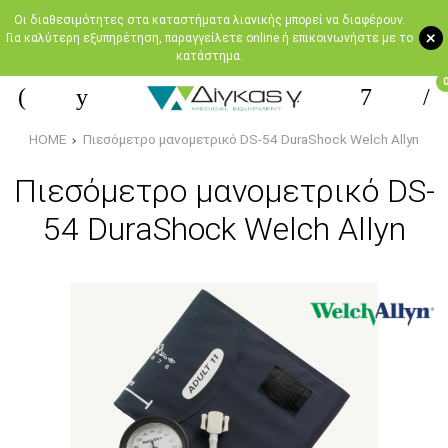
Oι διαθεσιμότητες στα καταστήματα λιανικής μπορεί να διαφέρουν.
+
Για καλύτερη εξυπηρέτηση, παραγγείλετε online ή επικοινωνήστε με το
κατάστημα.
HOME
Πιεσόμετρο μανομετρικό DS-54 DuraShock Welch Allyn
Πιεσόμετρο μανομετρικό DS-
54 DuraShock Welch Allyn