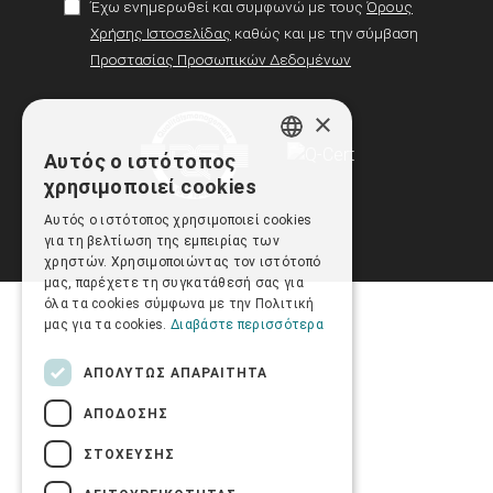
Έχω ενημερωθεί και συμφωνώ με τους
Όρους
Χρήσης Ιστοσελίδας
καθώς και με την σύμβαση
Προστασίας Προσωπικών Δεδομένων
×
Αυτός ο ιστότοπος
GREEK
χρησιμοποιεί cookies
ENGLISH
Αυτός ο ιστότοπος χρησιμοποιεί cookies
για τη βελτίωση της εμπειρίας των
χρηστών. Χρησιμοποιώντας τον ιστότοπό
μας, παρέχετε τη συγκατάθεσή σας για
όλα τα cookies σύμφωνα με την Πολιτική
μας για τα cookies.
Διαβάστε περισσότερα
ΑΠΟΛΎΤΩΣ ΑΠΑΡΑΊΤΗΤΑ
ΑΠΌΔΟΣΗΣ
ΣΤΌΧΕΥΣΗΣ