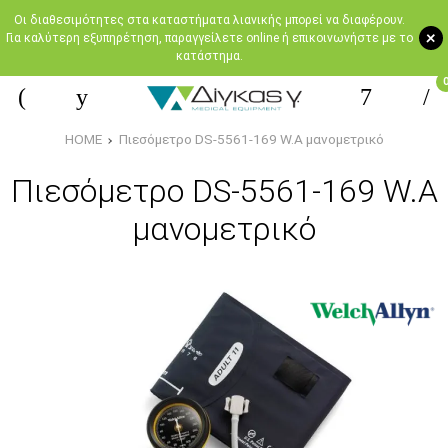
Oι διαθεσιμότητες στα καταστήματα λιανικής μπορεί να διαφέρουν.
+
Για καλύτερη εξυπηρέτηση, παραγγείλετε online ή επικοινωνήστε με το
κατάστημα.
HOME
Πιεσόμετρο DS-5561-169 W.A μανομετρικό
Πιεσόμετρο DS-5561-169 W.A
μανομετρικό