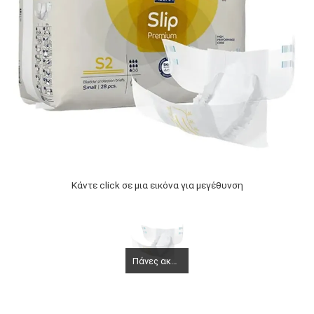
Κάντε click σε μια εικόνα για μεγέθυνση
Πάνες ακράτειας αυτοκόλλητες Slip νύχτας Small 2 - 28 τεμάχια