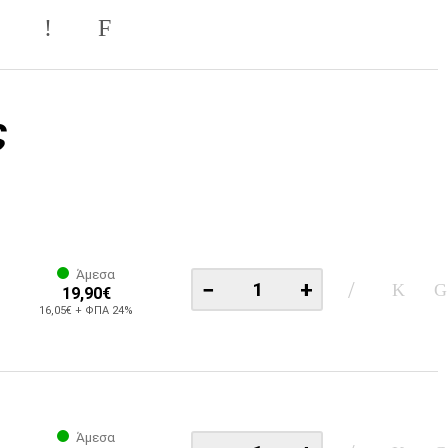
ς
Άμεσα
−
+
19,90€
16,05€ + ΦΠΑ 24%
Άμεσα