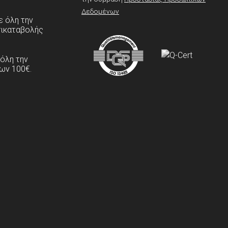
Δεδομένων
 όλη την
τικαταβολής
 όλη την
ων 100€.