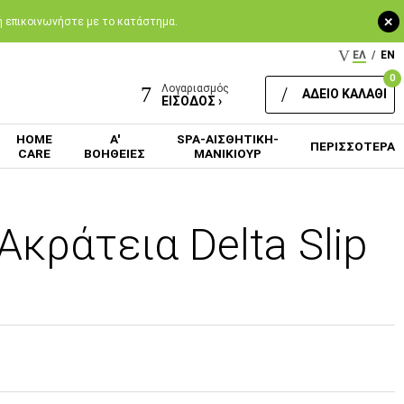
+
 ή επικοινωνήστε με το κατάστημα.
ΕΛ
/
EN
0
Λογαριασμός
ΑΔΕΙΟ ΚΑΛΑΘΙ
ΕΙΣΟΔΟΣ ›
HOME
Α'
SPA-ΑΙΣΘΗΤΙΚΗ-
ΠΕΡΙΣΣΟΤΕΡΑ
CARE
ΒΟΗΘΕΙΕΣ
ΜΑΝΙΚΙΟΥΡ
κράτεια Delta Slip