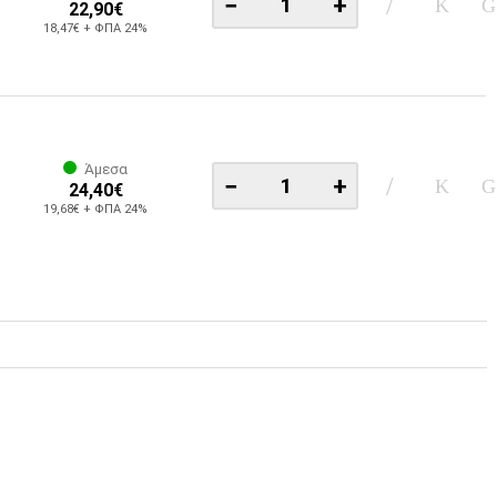
−
+
22,90€
18,47€ + ΦΠΑ 24%
Άμεσα
−
+
24,40€
19,68€ + ΦΠΑ 24%