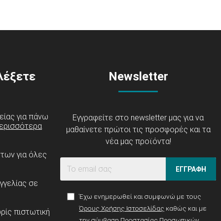
ιλέξετε
Newsletter
είας για πάνω
Εγγραφείτε στο newsletter μας για να
ερισσότερα
μαθαίνετε πρώτοι τις προσφορές και τα
νέα μας προϊόντα!
ντων για όλες
ΕΓΓΡΑΦΗ
γγελίας σε
Έχω ενημερωθεί και συμφωνώ με τους
Όρους Χρήσης Ιστοσελίδας
καθώς και με
ρίς πιστωτική
την σύμβαση
Προστασίας Προσωπικών