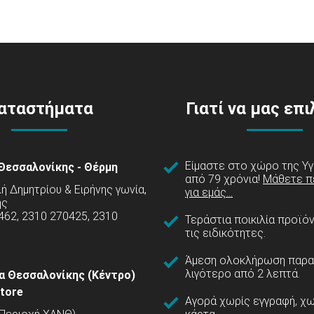
αταστήματα
Γιατί να μας επ
Είμαστε στο χώρο της Υγ
Θεσσαλονίκης - Θέρμη
από 79 χρόνια!
Μάθετε π
 Δημητρίου & Ειρήνης γωνία,
για εμάς...
ης
462, 2310 270425, 2310
Τεράστια ποικιλία προϊό
τις ειδικότητες.
Άμεση ολοκλήρωση παρα
λιγότερο από 2 λεπτά.
α Θεσσαλονίκης (Κέντρο)
tore
Αγορά χωρίς εγγραφή, χω