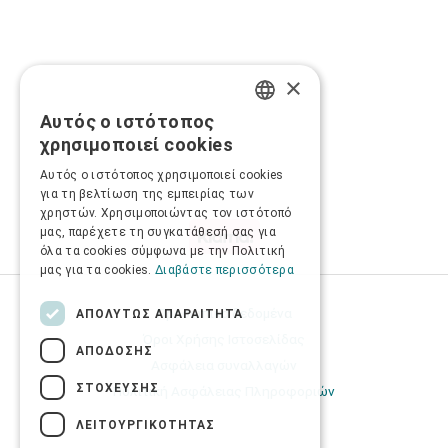
×
Αυτός ο ιστότοπος
GREEK
χρησιμοποιεί cookies
ENGLISH
Αυτός ο ιστότοπος χρησιμοποιεί cookies
για τη βελτίωση της εμπειρίας των
χρηστών. Χρησιμοποιώντας τον ιστότοπό
μας, παρέχετε τη συγκατάθεσή σας για
όλα τα cookies σύμφωνα με την Πολιτική
μας για τα cookies.
Διαβάστε περισσότερα
Προσωπικά δεδομένα
ΑΠΟΛΎΤΩΣ ΑΠΑΡΑΊΤΗΤΑ
Όροι Χρήσης Ιστοσελίδας
ΑΠΌΔΟΣΗΣ
Ασφάλεια συναλλαγών
ΣΤΌΧΕΥΣΗΣ
Πολιτική Ασφάλειας Πληροφοριών
ΛΕΙΤΟΥΡΓΙΚΌΤΗΤΑΣ