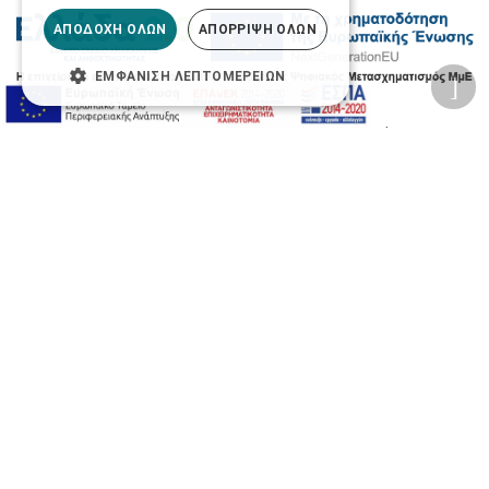
ΑΠΟΔΟΧΉ ΌΛΩΝ
ΑΠΌΡΡΙΨΗ ΌΛΩΝ
ΕΜΦΆΝΙΣΗ ΛΕΠΤΟΜΕΡΕΙΏΝ
2026 © Δίγκας Γ. Ιατρικά. All rights reserved.
Developed with care by
Totalweb
.
Προσβασιμότητα
Αλλαγή Μεγέθους
A-
A+
A
Αλλαγή Γραμματοσειράς
Αλλαγή Χρώματος