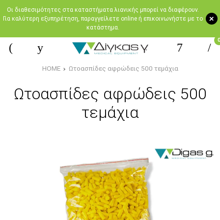
Oι διαθεσιμότητες στα καταστήματα λιανικής μπορεί να διαφέρουν.
+
Για καλύτερη εξυπηρέτηση, παραγγείλετε online ή επικοινωνήστε με το
κατάστημα.
HOME
Ωτοασπίδες αφρώδεις 500 τεμάχια
Ωτοασπίδες αφρώδεις 500
τεμάχια