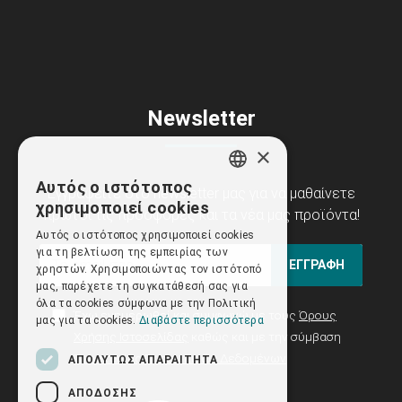
Newsletter
×
Αυτός ο ιστότοπος
Εγγραφείτε στο newsletter μας για να μαθαίνετε
GREEK
χρησιμοποιεί cookies
πρώτοι τις προσφορές και τα νέα μας προϊόντα!
ENGLISH
Αυτός ο ιστότοπος χρησιμοποιεί cookies
για τη βελτίωση της εμπειρίας των
ΕΓΓΡΑΦΗ
χρηστών. Χρησιμοποιώντας τον ιστότοπό
μας, παρέχετε τη συγκατάθεσή σας για
όλα τα cookies σύμφωνα με την Πολιτική
Έχω ενημερωθεί και συμφωνώ με τους
Όρους
μας για τα cookies.
Διαβάστε περισσότερα
Χρήσης Ιστοσελίδας
καθώς και με την σύμβαση
Προστασίας Προσωπικών Δεδομένων
ΑΠΟΛΎΤΩΣ ΑΠΑΡΑΊΤΗΤΑ
ΑΠΌΔΟΣΗΣ