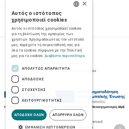
×
Αυτός ο ιστότοπος
GREEK
χρησιμοποιεί cookies
ENGLISH
Αυτός ο ιστότοπος χρησιμοποιεί cookies
για τη βελτίωση της εμπειρίας των
χρηστών. Χρησιμοποιώντας τον ιστότοπό
μας, παρέχετε τη συγκατάθεσή σας για
Προσωπικά δεδομένα
όλα τα cookies σύμφωνα με την Πολιτική
Όροι Χρήσης Ιστοσελίδας
μας για τα cookies.
Διαβάστε περισσότερα
Ασφάλεια συναλλαγών
ΑΠΟΛΎΤΩΣ ΑΠΑΡΑΊΤΗΤΑ
Πολιτική Ασφάλειας Πληροφοριών
ΑΠΌΔΟΣΗΣ
ΣΤΌΧΕΥΣΗΣ
ΛΕΙΤΟΥΡΓΙΚΌΤΗΤΑΣ
ΑΠΟΔΟΧΉ ΌΛΩΝ
ΑΠΌΡΡΙΨΗ ΌΛΩΝ
2026 © Δίγκας Γ. Ιατρικά. All rights reserved.
Developed with care by
Totalweb
.
ΕΜΦΆΝΙΣΗ ΛΕΠΤΟΜΕΡΕΙΏΝ