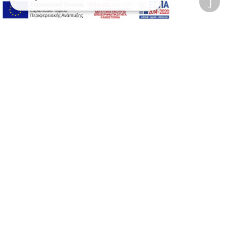
Προσβασιμότητα
Αλλαγή Μεγέθους
A-
A+
A
Αλλαγή Γραμματοσειράς
Αλλαγή Χρώματος