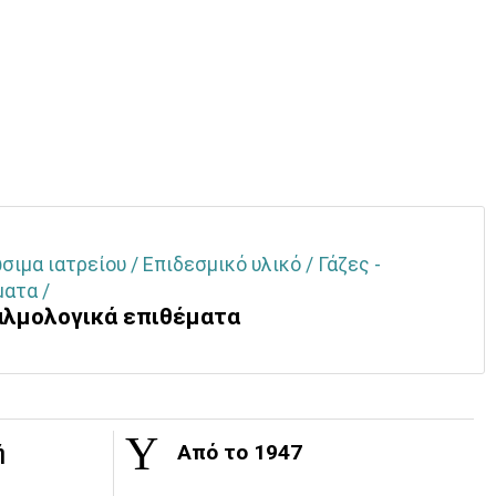
ιμα ιατρείου / Επιδεσμικό υλικό / Γάζες -
ματα /
λμολογικά επιθέματα
ή
Από το 1947