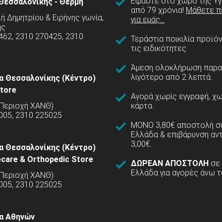
Είμαστε στο χώρο της Υγ
Θεσσαλονίκης - Θέρμη
από 79 χρόνια!
Μάθετε π
 Δημητρίου & Ειρήνης γωνία,
για εμάς...
ης
462, 2310 270425, 2310
Τεράστια ποικιλία προϊό
τις ειδικότητες.
Άμεση ολοκλήρωση παρα
λιγότερο από 2 λεπτά.
α Θεσσαλονίκης (Κέντρο)
tore
Αγορά χωρίς εγγραφή, χω
(Περιοχή ΧΑΝΘ)
κάρτα.
005, 2310 225025
ΜΟΝΟ 3,80€ αποστολή σε
Ελλάδα & επιβάρυνση αν
3,00€.
α Θεσσαλονίκης (Κέντρο)
care & Orthopedic Store
ΔΩΡΕΑΝ ΑΠΟΣΤΟΛΗ
σε
Ελλάδα για αγορές άνω τ
(Περιοχή ΧΑΝΘ)
5005, 2310 225025
α Αθηνών