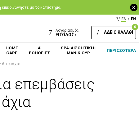
+
 ή επικοινωνήστε με το κατάστημα.
ΕΛ
/
EN
0
Λογαριασμός
ΑΔΕΙΟ ΚΑΛΑΘΙ
ΕΙΣΟΔΟΣ ›
HOME
Α'
SPA-ΑΙΣΘΗΤΙΚΗ-
ΠΕΡΙΣΣΟΤΕΡΑ
CARE
ΒΟΗΘΕΙΕΣ
ΜΑΝΙΚΙΟΥΡ
 6 τεμάχια
ια επεμβάσεις
άχια