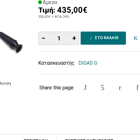
Άμεσα
435,00€
Τιμή:
350,81€
+ ΦΠΑ 24%
−
+
ΣΤΟ ΚΑΛΑΘΙ
Κατασκευαστής:
DIGAS G
έθυνση
Share this page: