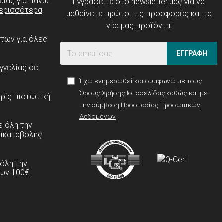
είας για πάνω
Εγγραφείτε στο newsletter μας για να
ερισσότερα
μαθαίνετε πρώτοι τις προσφορές και τα
νέα μας προϊόντα!
ντων για όλες
ΕΓΓΡΑΦΗ
γγελίας σε
Έχω ενημερωθεί και συμφωνώ με τους
Όρους Χρήσης Ιστοσελίδας
καθώς και με
ρίς πιστωτική
την σύμβαση
Προστασίας Προσωπικών
Δεδομένων
 όλη την
τικαταβολής
 όλη την
ων 100€.