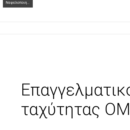
Νεφελοποιητής υψηλής ταχύτητας OMRON C28P
Επαγγελματικ
ταχύτητας O