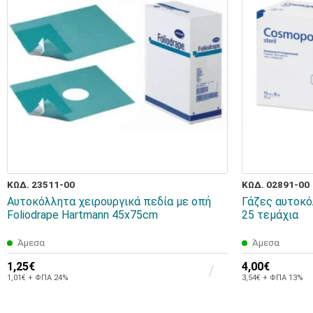
ΚΩΔ. 23511-00
ΚΩΔ. 02891-00
Αυτοκόλλητα χειρουργικά πεδία με οπή
Γάζες αυτοκό
Foliodrape Hartmann 45x75cm
25 τεμάχια
Άμεσα
Άμεσα
1,25€
4,00€
1,01€ + ΦΠΑ 24%
3,54€ + ΦΠΑ 13%