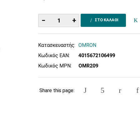
−
+
ΣΤΟ ΚΑΛΑΘΙ
Κατασκευαστής:
OMRON
Κωδικός EAN:
4015672106499
Κωδικός MPN:
OMR209
Share this page: