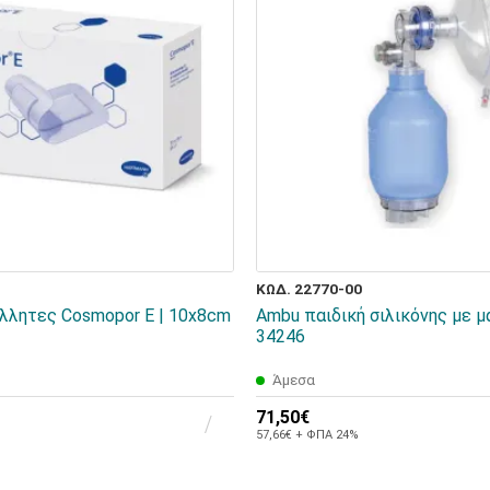
ΚΩΔ. 22770-00
λλητες Cosmopor Ε | 10x8cm
Ambu παιδική σιλικόνης με μ
34246
Άμεσα
71,50€
57,66€ + ΦΠΑ 24%