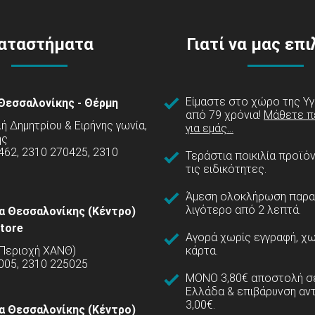
αταστήματα
Γιατί να μας επ
Είμαστε στο χώρο της Υγ
Θεσσαλονίκης - Θέρμη
από 79 χρόνια!
Μάθετε π
 Δημητρίου & Ειρήνης γωνία,
για εμάς...
ης
462, 2310 270425, 2310
Τεράστια ποικιλία προϊό
τις ειδικότητες.
Άμεση ολοκλήρωση παρα
λιγότερο από 2 λεπτά.
α Θεσσαλονίκης (Κέντρο)
tore
Αγορά χωρίς εγγραφή, χω
(Περιοχή ΧΑΝΘ)
κάρτα.
005, 2310 225025
ΜΟΝΟ 3,80€ αποστολή σε
Ελλάδα & επιβάρυνση αν
3,00€.
α Θεσσαλονίκης (Κέντρο)