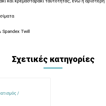
άκι και κρεμασταράκι ταυτότητας, ενώ η αριστερή 
ισίματα
 Spandex Twill
Σχετικές κατηγορίες
ματισμός /