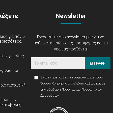
ιλέξετε
Newsletter
είας για πάνω
Εγγραφείτε στο newsletter μας για να
ερισσότερα
μαθαίνετε πρώτοι τις προσφορές και τα
νέα μας προϊόντα!
ντων για όλες
ΕΓΓΡΑΦΗ
γγελίας σε
Έχω ενημερωθεί και συμφωνώ με τους
Όρους Χρήσης Ιστοσελίδας
καθώς και με
ρίς πιστωτική
την σύμβαση
Προστασίας Προσωπικών
Δεδομένων
 όλη την
τικαταβολής