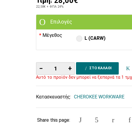
28,00€
Τιμή:
22,58€
+ ΦΠΑ 24%
Επιλογές
Μέγεθος
L (CARW)
−
+
ΣΤΟ ΚΑΛΑΘΙ
Αυτό το προϊόν δεν μπορεί να ξεπερνά τα 1 τμχ
Κατασκευαστής:
CHEROKEE WORKWARE
Share this page: