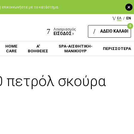
+
 ή επικοινωνήστε με το κατάστημα.
ΕΛ
/
EN
0
Λογαριασμός
ΑΔΕΙΟ ΚΑΛΑΘΙ
ΕΙΣΟΔΟΣ ›
HOME
Α'
SPA-ΑΙΣΘΗΤΙΚΗ-
ΠΕΡΙΣΣΟΤΕΡΑ
CARE
ΒΟΗΘΕΙΕΣ
ΜΑΝΙΚΙΟΥΡ
 πετρόλ σκούρα