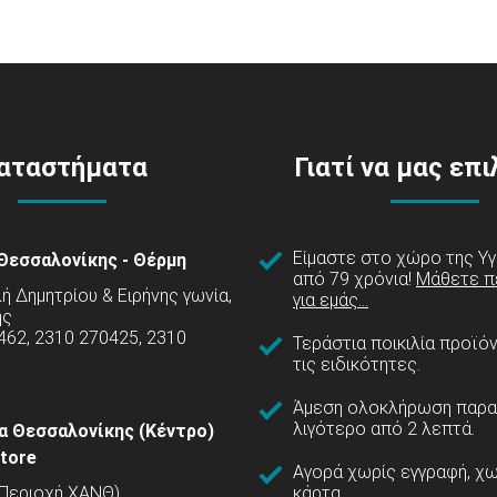
αταστήματα
Γιατί να μας επ
Είμαστε στο χώρο της Υγ
Θεσσαλονίκης - Θέρμη
από 79 χρόνια!
Μάθετε π
 Δημητρίου & Ειρήνης γωνία,
για εμάς...
ης
462, 2310 270425, 2310
Τεράστια ποικιλία προϊό
τις ειδικότητες.
Άμεση ολοκλήρωση παρα
λιγότερο από 2 λεπτά.
α Θεσσαλονίκης (Κέντρο)
tore
Αγορά χωρίς εγγραφή, χω
(Περιοχή ΧΑΝΘ)
κάρτα.