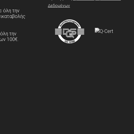
Δεδομένων
 όλη την
τικαταβολής
 όλη την
ων 100€.