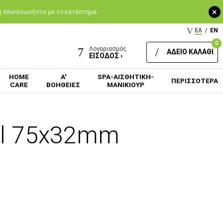
+
 ή επικοινωνήστε με το κατάστημα.
ΕΛ
/
EN
0
Λογαριασμός
ΑΔΕΙΟ ΚΑΛΑΘΙ
ΕΙΣΟΔΟΣ ›
HOME
Α'
SPA-ΑΙΣΘΗΤΙΚΗ-
ΠΕΡΙΣΣΟΤΕΡΑ
CARE
ΒΟΗΘΕΙΕΣ
ΜΑΝΙΚΙΟΥΡ
ll 75x32mm